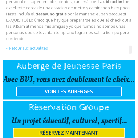
personal es super amable, atentos, carismáticos La
ubicación
fue
excelente cerca de una estacion de metro y caminando bien poco!
Hasta incluía el
desayuno gratis
por la mañana: el pan bagguetti
EXQUISITO! Lo único que hay que prepararse es que el check out a
las 9:15am al menos mis amigas y yo que fuimos no somos unas
personas que se levantan temprano logramos salir a tiempo pero
corriendo
« Retour aux actualités
Auberge de Jeunesse Paris
Avec BVJ, vous avez doublement le choix...
VOIR LES AUBERGES
Réservation Groupe
Un projet éducatif, culturel, sportif...
RÉSERVEZ MAINTENANT