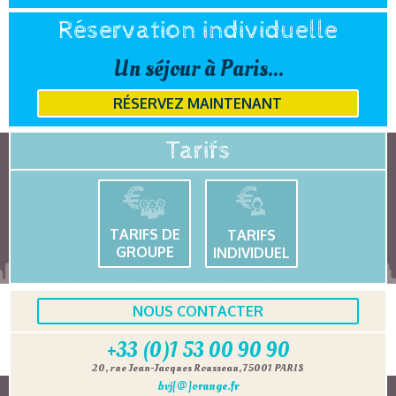
Réservation individuelle
Un séjour à Paris...
RÉSERVEZ MAINTENANT
Tarifs
TARIFS DE
TARIFS
GROUPE
INDIVIDUEL
NOUS CONTACTER
+33 (0)1 53 00 90 90
20, rue Jean-Jacques Rousseau, 75001 PARIS
bvj[@]orange.fr