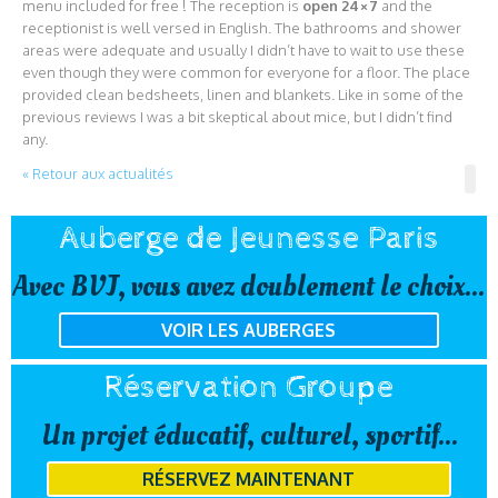
menu included for free ! The reception is
open 24×7
and the
receptionist is well versed in English. The bathrooms and shower
areas were adequate and usually I didn’t have to wait to use these
even though they were common for everyone for a floor. The place
provided clean bedsheets, linen and blankets. Like in some of the
previous reviews I was a bit skeptical about mice, but I didn’t find
any.
« Retour aux actualités
Auberge de Jeunesse Paris
Avec BVJ, vous avez doublement le choix...
VOIR LES AUBERGES
Réservation Groupe
Un projet éducatif, culturel, sportif...
RÉSERVEZ MAINTENANT