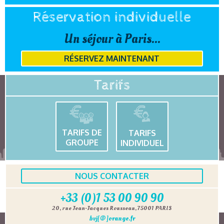
Réservation individuelle
Un séjour à Paris...
RÉSERVEZ MAINTENANT
Tarifs
TARIFS DE
TARIFS
GROUPE
INDIVIDUEL
NOUS CONTACTER
+33 (0)1 53 00 90 90
20, rue Jean-Jacques Rousseau, 75001 PARIS
bvj[@]orange.fr