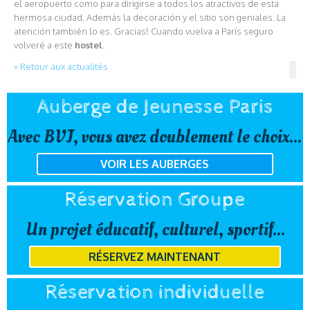
el aeropuerto como para dirigirse a todos los atractivos de esta
hermosa ciudad. Además la decoración y el sitio son geniales. La
atención también lo es. Gracias! Cuando vuelva a París seguro
volveré a este
hostel
.
« Retour aux actualités
Auberge de Jeunesse Paris
Avec BVJ, vous avez doublement le choix...
VOIR LES AUBERGES
Réservation Groupe
Un projet éducatif, culturel, sportif...
RÉSERVEZ MAINTENANT
Réservation individuelle