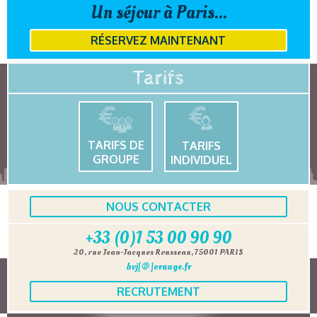
Un séjour à Paris...
RÉSERVEZ MAINTENANT
Tarifs
TARIFS DE
TARIFS
GROUPE
INDIVIDUEL
NOUS CONTACTER
+33 (0)1 53 00 90 90
20, rue Jean-Jacques Rousseau, 75001 PARIS
bvj[@]orange.fr
RECRUTEMENT