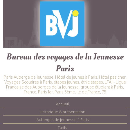
Bureau des voyages de la Jeunesse
Paris
Paris Auberge de Jeunesse, Hôtel de jeunes à Paris, Hôtel pas cher,
Voyages Scolaires à Paris, étapes jeunes, éthic étapes, LFAJ - Ligue
Française des Auberges de la Jeunesse, groupe étudiant à Paris,
France, Paris 1er, Paris 5ème, Ile de France, 75
Accueil
|
Historique & présentation
|
Auberges de jeunesse à Paris
|
Tarifs
|