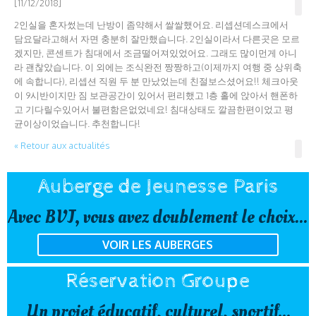
[11/12/2018]
2인실을 혼자썼는데 난방이 좀약해서 쌀쌀했어요. 리셉션데스크에서
담요달라고해서 자면 충분히 잘만했습니다. 2인실이라서 다른곳은 모르
겠지만, 콘센트가 침대에서 조금떨어져있었어요. 그래도 많이먼게 아니
라 괜찮았습니다. 이 외에는 조식완전 짱짱하고(이제까지 여행 중 상위축
에 속합니다), 리셉션 직원 두 분 만났었는데 친절보스셨어요!! 체크아웃
이 9시반이지만 짐 보관공간이 있어서 편리했고 1층 홀에 앉아서 핸폰하
고 기다릴수있어서 불편함은없었네요! 침대상태도 깔끔한편이었고 평
균이상이었습니다. 추천합니다!
« Retour aux actualités
Auberge de Jeunesse Paris
Avec BVJ, vous avez doublement le choix...
VOIR LES AUBERGES
Réservation Groupe
Un projet éducatif, culturel, sportif...