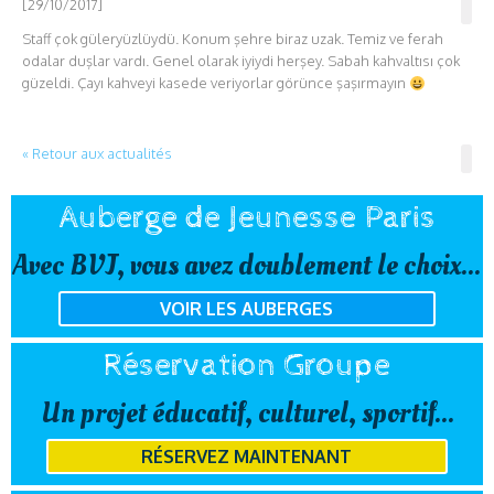
[29/10/2017]
Staff çok güleryüzlüydü. Konum şehre biraz uzak. Temiz ve ferah
odalar duşlar vardı. Genel olarak iyiydi herşey. Sabah kahvaltısı çok
güzeldi. Çayı kahveyi kasede veriyorlar görünce şaşırmayın
« Retour aux actualités
Auberge de Jeunesse Paris
Avec BVJ, vous avez doublement le choix...
VOIR LES AUBERGES
Réservation Groupe
Un projet éducatif, culturel, sportif...
RÉSERVEZ MAINTENANT