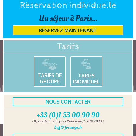
Réservation individuelle
Un séjour à Paris...
RÉSERVEZ MAINTENANT
Tarifs
TARIFS DE
TARIFS
GROUPE
INDIVIDUEL
NOUS CONTACTER
+33 (0)1 53 00 90 90
20, rue Jean-Jacques Rousseau, 75001 PARIS
bvj[@]orange.fr