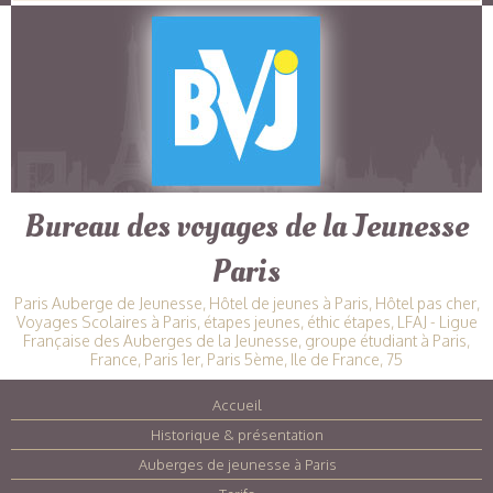
Bureau des voyages de la Jeunesse
Paris
Paris Auberge de Jeunesse, Hôtel de jeunes à Paris, Hôtel pas cher,
Voyages Scolaires à Paris, étapes jeunes, éthic étapes, LFAJ - Ligue
Française des Auberges de la Jeunesse, groupe étudiant à Paris,
France, Paris 1er, Paris 5ème, Ile de France, 75
Accueil
|
Historique & présentation
|
Auberges de jeunesse à Paris
|