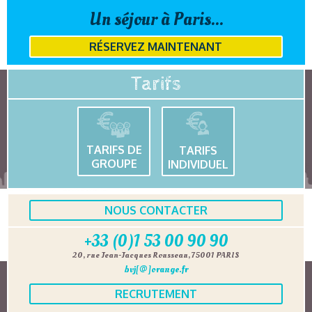
Un séjour à Paris...
RÉSERVEZ MAINTENANT
Tarifs
TARIFS DE
TARIFS
GROUPE
INDIVIDUEL
NOUS CONTACTER
+33 (0)1 53 00 90 90
20, rue Jean-Jacques Rousseau, 75001 PARIS
bvj[@]orange.fr
RECRUTEMENT