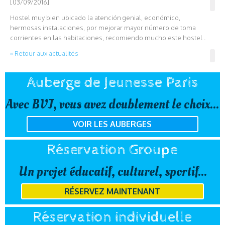
[03/09/2016]
Hostel muy bien ubicado la atención genial, económico,
hermosas instalaciones, por mejorar mayor número de toma
corrientes en las habitaciones, recomiendo mucho este hostel .
« Retour aux actualités
Auberge de Jeunesse Paris
Avec BVJ, vous avez doublement le choix...
VOIR LES AUBERGES
Réservation Groupe
Un projet éducatif, culturel, sportif...
RÉSERVEZ MAINTENANT
Réservation individuelle