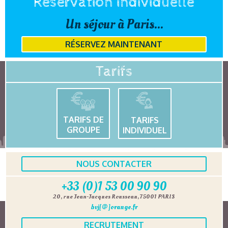
Réservation individuelle
Un séjour à Paris...
RÉSERVEZ MAINTENANT
Tarifs
TARIFS DE
TARIFS
GROUPE
INDIVIDUEL
NOUS CONTACTER
+33 (0)1 53 00 90 90
20, rue Jean-Jacques Rousseau, 75001 PARIS
bvj[@]orange.fr
RECRUTEMENT