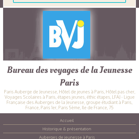
Bureau des voyages de la Jeunesse
Paris
Paris Auberge de Jeunesse, Hôtel de jeunes à Paris, Hôtel pas cher,
Voyages Scolaires à Paris, étapes jeunes, éthic étapes, LFAJ - Ligue
Française des Auberges de la Jeunesse, groupe étudiant à Paris,
France, Paris 1er, Paris 5ème, Ile de France, 75
Accueil
|
Historique & présentation
|
Auberges de jeunesse à Paris
|