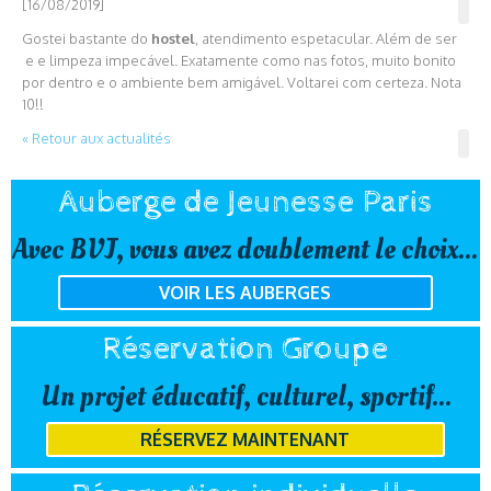
[16/08/2019]
Gostei bastante do
hostel
, atendimento espetacular. Além de ser
e e limpeza impecável. Exatamente como nas fotos, muito bonito
por dentro e o ambiente bem amigável. Voltarei com certeza. Nota
10!!
« Retour aux actualités
Auberge de Jeunesse Paris
Avec BVJ, vous avez doublement le choix...
VOIR LES AUBERGES
Réservation Groupe
Un projet éducatif, culturel, sportif...
RÉSERVEZ MAINTENANT