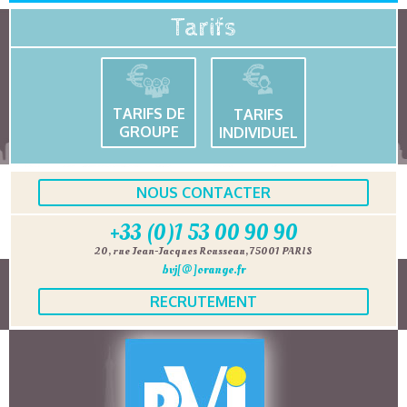
Tarifs
TARIFS DE
TARIFS
GROUPE
INDIVIDUEL
NOUS CONTACTER
+33 (0)1 53 00 90 90
20, rue Jean-Jacques Rousseau, 75001 PARIS
bvj[@]orange.fr
RECRUTEMENT