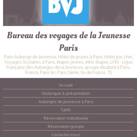
Bureau des voyages de la Jeunesse
Paris
Paris Auberge de Jeunesse, Hôtel de jeunes à Paris, Hôtel pas cher,
Voyages Scolaires à Paris, étapes jeunes, éthic étapes, LFAJ - Ligue
Française des Auberges de la Jeunesse, groupe étudiant à Paris,
France, Paris 1er, Paris 5ème, Ile de France, 75
Accueil
|
Historique & présentation
|
Auberges de jeunesse à Paris
|
Tarifs
|
Réservation individuelle
|
Réservation groupe
|
Contactez-nous
|