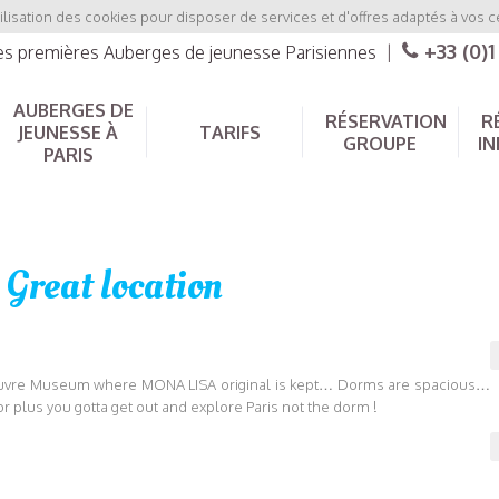
ilisation des cookies pour disposer de services et d'offres adaptés à vos c
+33 (0)1
les premières Auberges de jeunesse Parisiennes
|
AUBERGES DE
RÉSERVATION
R
JEUNESSE À
TARIFS
GROUPE
IN
PARIS
Great location
 Louvre Museum where MONA LISA original is kept… Dorms are spacious…
r plus you gotta get out and explore Paris not the dorm !