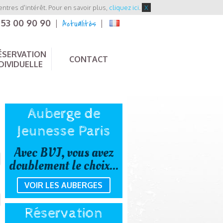
entres d'intérêt. Pour en savoir plus,
cliquez ici
.
X
 53 00 90 90
Actualités
|
|
ÉSERVATION
CONTACT
DIVIDUELLE
Auberge de
Jeunesse Paris
Avec BVJ, vous avez
doublement le choix...
VOIR LES AUBERGES
Réservation