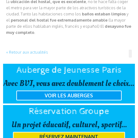
la
ubicación del hostal, que es excelente
, no te hace falta coger
el metro para ver la mayor parte de los atractivos turísticos de la
ciudad. Tanto las habitaciones como los
baños estaban limpios
y
el
personal del hostal fue extremadamente amable
(la mayor
parte de ellos hablaban inglés, francés y español) El
desayuno fue
muy completo
.
« Retour aux actualités
Auberge de Jeunesse Paris
Avec BVJ, vous avez doublement le choix...
VOIR LES AUBERGES
Réservation Groupe
Un projet éducatif, culturel, sportif...
RÉSERVEZ MAINTENANT