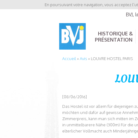
En poursuivant votre navigation, vous acceptez l'ut
BVJ, 
HISTORIQUE &
PRÉSENTATION
Accueil
»
Avis
»
LOUVRE HOSTEL PARIS
LOUV
[08/06/2016]
Das Hostel ist vor allem für diejenigen z
möchten und dafür auf gewisse Annehmli
Zimmerpreis, kann man sich mitten im Ze
in unmittelbarere Nähe (300m) Für die unt
elterlicher Vollmacht auch Minderjährig