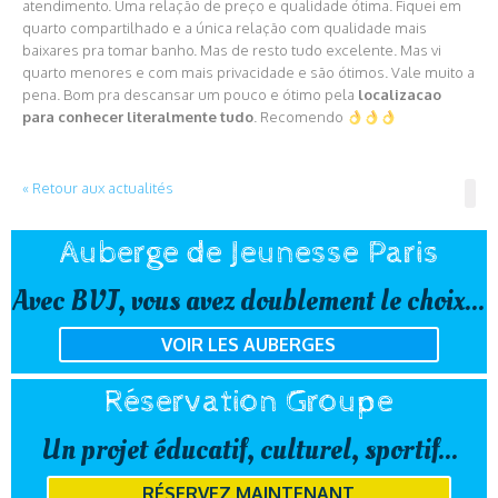
atendimento. Uma relação de preço e qualidade ótima. Fiquei em
quarto compartilhado e a única relação com qualidade mais
baixares pra tomar banho. Mas de resto tudo excelente. Mas vi
quarto menores e com mais privacidade e são ótimos. Vale muito a
pena. Bom pra descansar um pouco e ótimo pela
localizacao
para conhecer literalmente tudo
. Recomendo
« Retour aux actualités
Auberge de Jeunesse Paris
Avec BVJ, vous avez doublement le choix...
VOIR LES AUBERGES
Réservation Groupe
Un projet éducatif, culturel, sportif...
RÉSERVEZ MAINTENANT