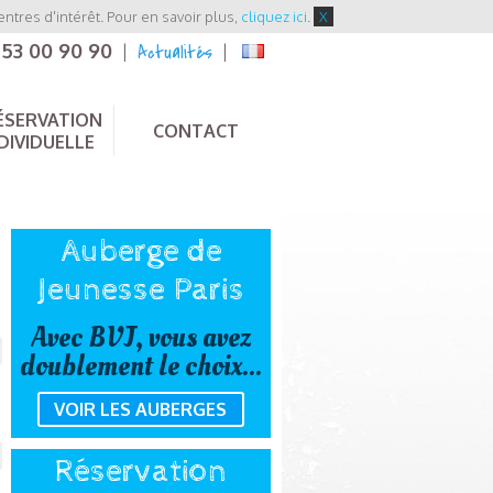
entres d'intérêt. Pour en savoir plus,
cliquez ici
.
X
 53 00 90 90
Actualités
|
|
ÉSERVATION
CONTACT
DIVIDUELLE
Auberge de
Jeunesse Paris
Avec BVJ, vous avez
doublement le choix...
VOIR LES AUBERGES
Réservation