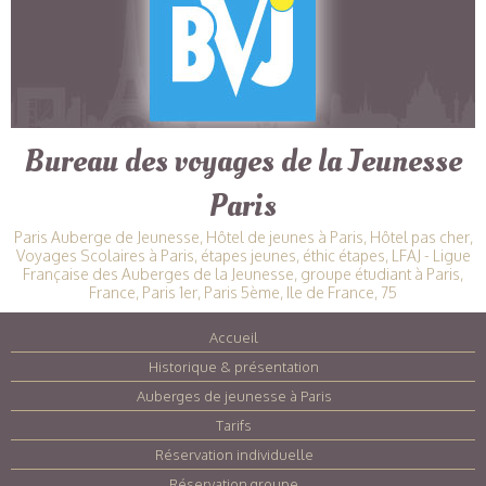
Bureau des voyages de la Jeunesse
Paris
Paris Auberge de Jeunesse, Hôtel de jeunes à Paris, Hôtel pas cher,
Voyages Scolaires à Paris, étapes jeunes, éthic étapes, LFAJ - Ligue
Française des Auberges de la Jeunesse, groupe étudiant à Paris,
France, Paris 1er, Paris 5ème, Ile de France, 75
Accueil
|
Historique & présentation
|
Auberges de jeunesse à Paris
|
Tarifs
|
Réservation individuelle
|
Réservation groupe
|