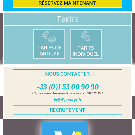
RÉSERVEZ MAINTENANT
Tarifs
TARIFS DE
TARIFS
GROUPE
INDIVIDUEL
NOUS CONTACTER
+33 (0)1 53 00 90 90
20, rue Jean-Jacques Rousseau, 75001 PARIS
bvj[@]orange.fr
RECRUTEMENT