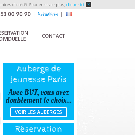
entres d'intérêt. Pour en savoir plus,
cliquez ici
.
X
 53 00 90 90
Actualités
|
|
ÉSERVATION
CONTACT
DIVIDUELLE
Auberge de
Jeunesse Paris
Avec BVJ, vous avez
doublement le choix...
VOIR LES AUBERGES
Réservation