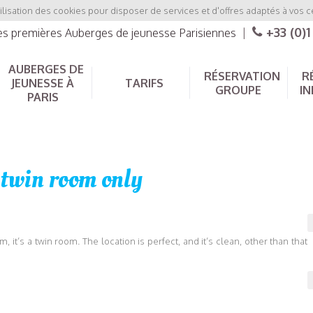
ilisation des cookies pour disposer de services et d'offres adaptés à vos c
+33 (0)1
les premières Auberges de jeunesse Parisiennes
|
AUBERGES DE
RÉSERVATION
R
JEUNESSE À
TARIFS
GROUPE
IN
PARIS
twin room only
it’s a twin room. The location is perfect, and it’s clean, other than that