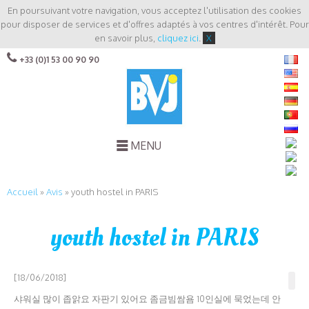
En poursuivant votre navigation, vous acceptez l'utilisation des cookies
pour disposer de services et d'offres adaptés à vos centres d'intérêt. Pour
en savoir plus,
cliquez ici
.
X
+33 (0)1 53 00 90 90
MENU
Accueil
»
Avis
»
youth hostel in PARIS
youth hostel in PARIS
[18/06/2018]
샤워실 많이 좁앍요 자판기 있어요 좀금빔쌈욤 10인실에 묵었는데 안