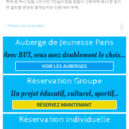
쪽에 방 하나 있음, 6인+5인 11인실이었음 방음이 그럭저럭 돼서 문 닫으
면 잘만함 콘센트 몇개있지만 인원 대비 부족
« Retour aux actualités
Auberge de Jeunesse Paris
Avec BVJ, vous avez doublement le choix...
VOIR LES AUBERGES
Réservation Groupe
Un projet éducatif, culturel, sportif...
RÉSERVEZ MAINTENANT
Réservation individuelle