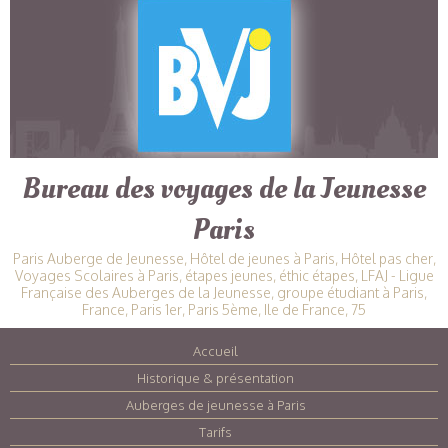
Bureau des voyages de la Jeunesse
Paris
Paris Auberge de Jeunesse, Hôtel de jeunes à Paris, Hôtel pas cher,
Voyages Scolaires à Paris, étapes jeunes, éthic étapes, LFAJ - Ligue
Française des Auberges de la Jeunesse, groupe étudiant à Paris,
France, Paris 1er, Paris 5ème, Ile de France, 75
Accueil
|
Historique & présentation
|
Auberges de jeunesse à Paris
|
Tarifs
|