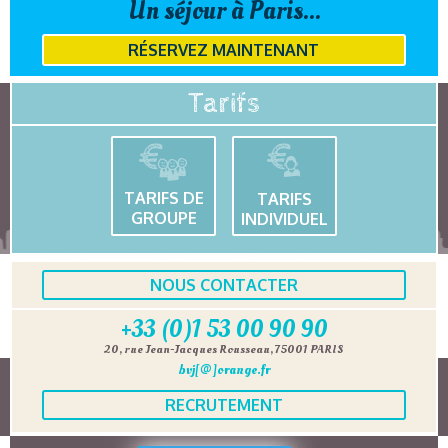
Un séjour à Paris...
RÉSERVEZ MAINTENANT
Tarifs
TARIFS DE
TARIFS
GROUPE
INDIVIDUEL
NOUS CONTACTER
+33 (0)1 53 00 90 90
20, rue Jean-Jacques Rousseau, 75001 PARIS
bvj[@]orange.fr
RECRUTEMENT