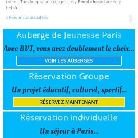
rooms. They keep your luggage safely.
People hostel
are very
helpful.
« Retour aux actualités
Auberge de Jeunesse Paris
Avec BVJ, vous avez doublement le choix...
VOIR LES AUBERGES
Réservation Groupe
Un projet éducatif, culturel, sportif...
RÉSERVEZ MAINTENANT
Réservation individuelle
Un séjour à Paris...