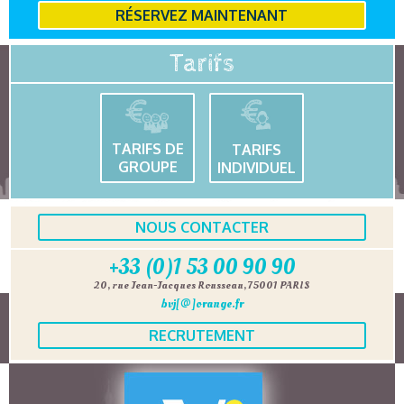
RÉSERVEZ MAINTENANT
Tarifs
TARIFS DE
TARIFS
GROUPE
INDIVIDUEL
NOUS CONTACTER
+33 (0)1 53 00 90 90
20, rue Jean-Jacques Rousseau, 75001 PARIS
bvj[@]orange.fr
RECRUTEMENT