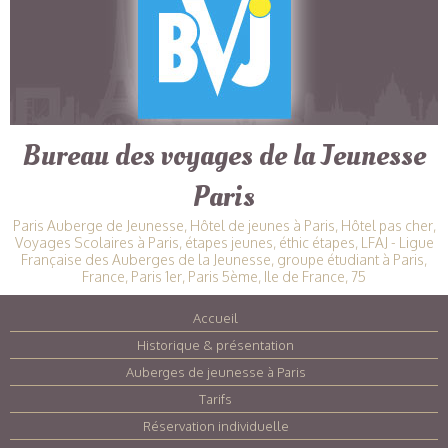
Bureau des voyages de la Jeunesse
Paris
Paris Auberge de Jeunesse, Hôtel de jeunes à Paris, Hôtel pas cher,
Voyages Scolaires à Paris, étapes jeunes, éthic étapes, LFAJ - Ligue
Française des Auberges de la Jeunesse, groupe étudiant à Paris,
France, Paris 1er, Paris 5ème, Ile de France, 75
Accueil
|
Historique & présentation
|
Auberges de jeunesse à Paris
|
Tarifs
|
Réservation individuelle
|