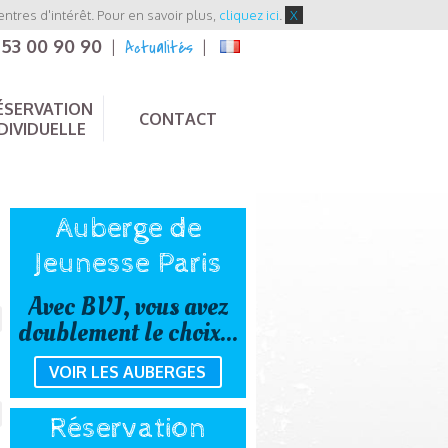
entres d'intérêt. Pour en savoir plus,
cliquez ici
.
X
 53 00 90 90
Actualités
|
|
ÉSERVATION
CONTACT
DIVIDUELLE
Auberge de
Jeunesse Paris
Avec BVJ, vous avez
doublement le choix...
VOIR LES AUBERGES
Réservation