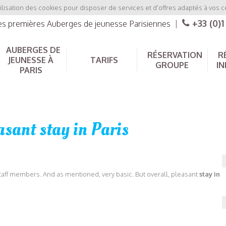
ilisation des cookies pour disposer de services et d'offres adaptés à vos c
+33 (0)1
les premières Auberges de jeunesse Parisiennes
|
AUBERGES DE
RÉSERVATION
R
JEUNESSE À
TARIFS
GROUPE
IN
PARIS
asant stay in Paris
staff members. And as mentioned, very basic. But overall, pleasant
stay in