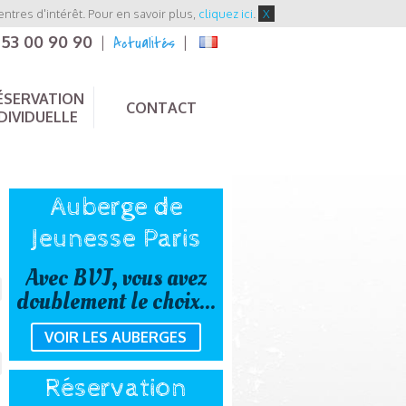
entres d'intérêt. Pour en savoir plus,
cliquez ici
.
X
 53 00 90 90
Actualités
|
|
ÉSERVATION
CONTACT
DIVIDUELLE
Auberge de
Jeunesse Paris
Avec BVJ, vous avez
doublement le choix...
VOIR LES AUBERGES
Réservation