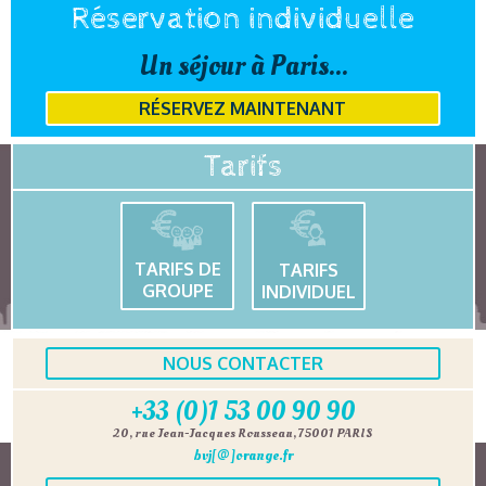
Réservation individuelle
Un séjour à Paris...
RÉSERVEZ MAINTENANT
Tarifs
TARIFS DE
TARIFS
GROUPE
INDIVIDUEL
NOUS CONTACTER
+33 (0)1 53 00 90 90
20, rue Jean-Jacques Rousseau, 75001 PARIS
bvj[@]orange.fr