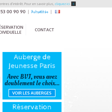
entres d'intérêt. Pour en savoir plus,
cliquez ici
.
X
 53 00 90 90
Actualités
|
|
ÉSERVATION
CONTACT
DIVIDUELLE
Auberge de
Jeunesse Paris
Avec BVJ, vous avez
doublement le choix...
VOIR LES AUBERGES
Réservation