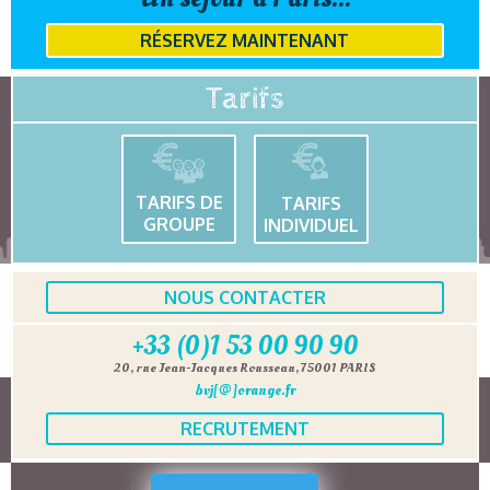
RÉSERVEZ MAINTENANT
Tarifs
TARIFS DE
TARIFS
GROUPE
INDIVIDUEL
NOUS CONTACTER
+33 (0)1 53 00 90 90
20, rue Jean-Jacques Rousseau, 75001 PARIS
bvj[@]orange.fr
RECRUTEMENT