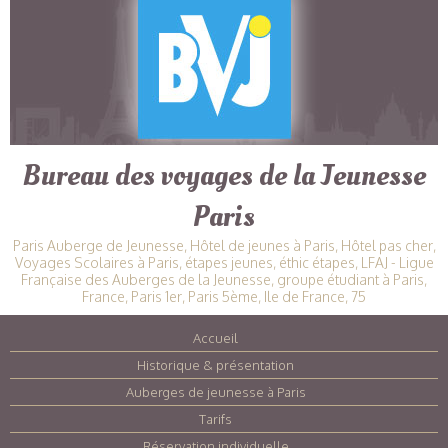
Bureau des voyages de la Jeunesse
Paris
Paris Auberge de Jeunesse, Hôtel de jeunes à Paris, Hôtel pas cher,
Voyages Scolaires à Paris, étapes jeunes, éthic étapes, LFAJ - Ligue
Française des Auberges de la Jeunesse, groupe étudiant à Paris,
France, Paris 1er, Paris 5ème, Ile de France, 75
Accueil
|
Historique & présentation
|
Auberges de jeunesse à Paris
|
Tarifs
|
Réservation individuelle
|