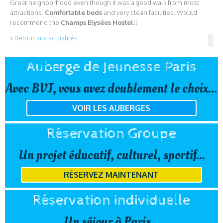
Great neighborhood even though it was a good walk from most
attractions.
Comfortable beds
and very clean facilities. Would
recommend the
Champs Elysées Hostel
!!
« Retour aux actualités
Auberge de Jeunesse Paris
Avec BVJ, vous avez doublement le choix...
VOIR LES AUBERGES
Réservation Groupe
Un projet éducatif, culturel, sportif...
RÉSERVEZ MAINTENANT
Réservation individuelle
Un séjour à Paris...