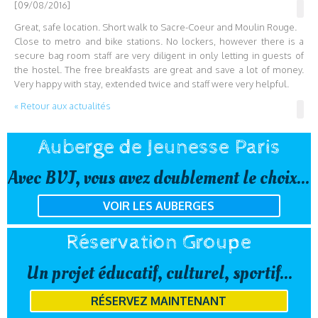
[09/08/2016]
Great, safe location. Short walk to Sacre-Coeur and Moulin Rouge.
Close to metro and bike stations. No lockers, however there is a
secure bag room staff are very diligent in only letting in guests of
the hostel. The free breakfasts are great and save a lot of money.
Very happy with stay, extended twice and staff were very helpful.
« Retour aux actualités
Auberge de Jeunesse Paris
Avec BVJ, vous avez doublement le choix...
VOIR LES AUBERGES
Réservation Groupe
Un projet éducatif, culturel, sportif...
RÉSERVEZ MAINTENANT