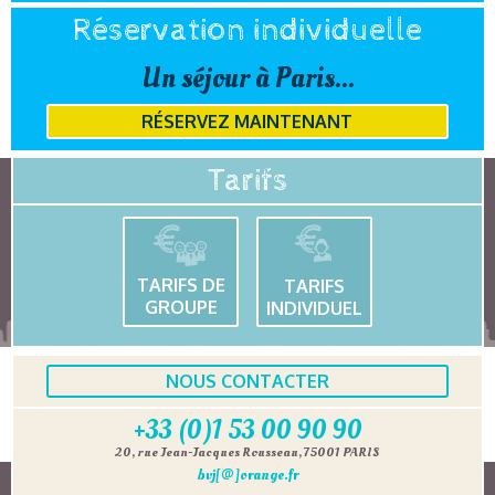
Réservation individuelle
Un séjour à Paris...
RÉSERVEZ MAINTENANT
Tarifs
TARIFS DE
TARIFS
GROUPE
INDIVIDUEL
NOUS CONTACTER
+33 (0)1 53 00 90 90
20, rue Jean-Jacques Rousseau, 75001 PARIS
bvj[@]orange.fr