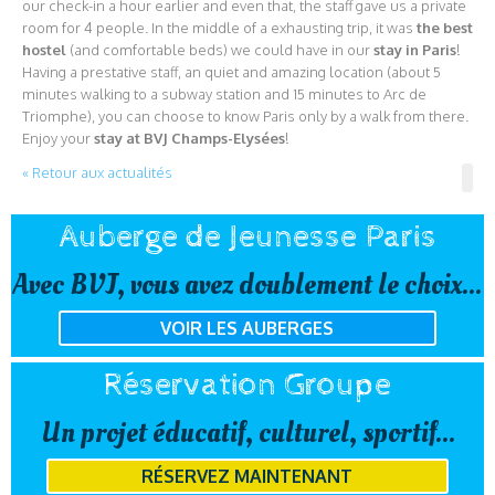
our check-in a hour earlier and even that, the staff gave us a private
room for 4 people. In the middle of a exhausting trip, it was
the best
hostel
(and comfortable beds) we could have in our
stay in Paris
!
Having a prestative staff, an quiet and amazing location (about 5
minutes walking to a subway station and 15 minutes to Arc de
Triomphe), you can choose to know Paris only by a walk from there.
Enjoy your
stay at BVJ Champs-Elysées
!
« Retour aux actualités
Auberge de Jeunesse Paris
Avec BVJ, vous avez doublement le choix...
VOIR LES AUBERGES
Réservation Groupe
Un projet éducatif, culturel, sportif...
RÉSERVEZ MAINTENANT