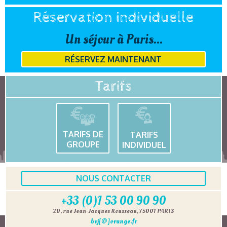
Réservation individuelle
Un séjour à Paris...
RÉSERVEZ MAINTENANT
Tarifs
TARIFS DE
TARIFS
GROUPE
INDIVIDUEL
NOUS CONTACTER
+33 (0)1 53 00 90 90
20, rue Jean-Jacques Rousseau, 75001 PARIS
bvj[@]orange.fr