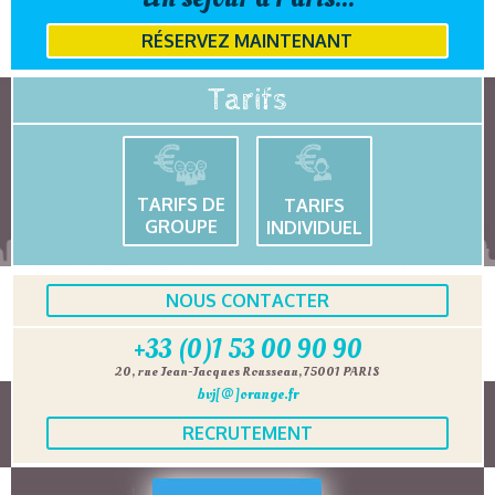
RÉSERVEZ MAINTENANT
Tarifs
TARIFS DE
TARIFS
GROUPE
INDIVIDUEL
NOUS CONTACTER
+33 (0)1 53 00 90 90
20, rue Jean-Jacques Rousseau, 75001 PARIS
bvj[@]orange.fr
RECRUTEMENT