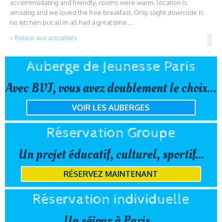
accommodating and friendly, rooms were warm, location is
amazing and we loved the free breakfast. Only slight downside is
no kitchen but all in all had a great time…
« Retour aux actualités
Auberge de Jeunesse Paris
Avec BVJ, vous avez doublement le choix...
VOIR LES AUBERGES
Réservation Groupe
Un projet éducatif, culturel, sportif...
RÉSERVEZ MAINTENANT
Réservation individuelle
Un séjour à Paris...