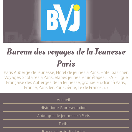
Bureau des voyages de la Jeunesse
Paris
Paris Auberge de Jeunesse, Hôtel de jeunes à Paris, Hôtel pas cher,
Voyages Scolaires à Paris, étapes jeunes, éthic étapes, LFAJ - Ligue
Française des Auberges de la Jeunesse, groupe étudiant à Paris,
France, Paris 1er, Paris 5ème, Ile de France, 75
Accueil
|
Historique & présentation
|
Auberges de jeunesse à Paris
|
Tarifs
|
Réservation individuelle
|