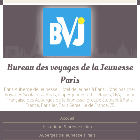
Bureau des voyages de la Jeunesse
Paris
Paris Auberge de Jeunesse, Hôtel de jeunes à Paris, Hôtel pas cher,
Voyages Scolaires à Paris, étapes jeunes, éthic étapes, LFAJ - Ligue
Française des Auberges de la Jeunesse, groupe étudiant à Paris,
France, Paris 1er, Paris 5ème, Ile de France, 75
Accueil
|
Historique & présentation
|
Auberges de jeunesse à Paris
|