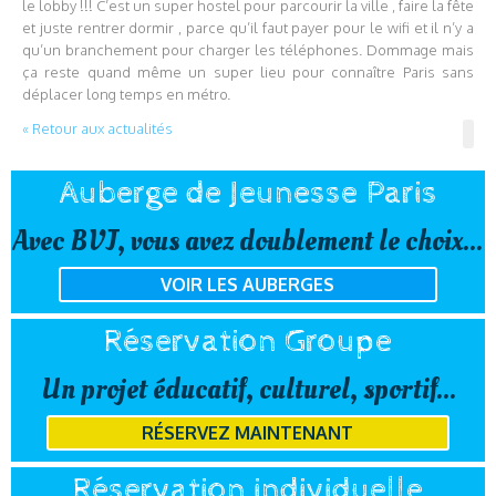
le lobby !!! C’est un super hostel pour parcourir la ville , faire la fête
et juste rentrer dormir , parce qu’il faut payer pour le wifi et il n’y a
qu’un branchement pour charger les téléphones. Dommage mais
ça reste quand même un super lieu pour connaître Paris sans
déplacer long temps en métro.
« Retour aux actualités
Auberge de Jeunesse Paris
Avec BVJ, vous avez doublement le choix...
VOIR LES AUBERGES
Réservation Groupe
Un projet éducatif, culturel, sportif...
RÉSERVEZ MAINTENANT
Réservation individuelle