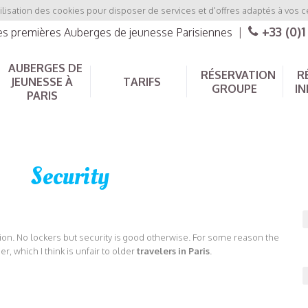
ilisation des cookies pour disposer de services et d'offres adaptés à vos c
+33 (0)1
les premières Auberges de jeunesse Parisiennes
|
AUBERGES DE
RÉSERVATION
R
JEUNESSE À
TARIFS
GROUPE
IN
PARIS
Security
ation. No lockers but security is good otherwise. For some reason the
r, which I think is unfair to older
travelers in Paris
.