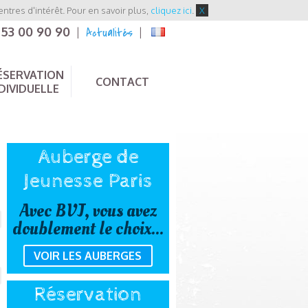
entres d'intérêt. Pour en savoir plus,
cliquez ici
.
X
 53 00 90 90
Actualités
|
|
ÉSERVATION
CONTACT
DIVIDUELLE
Auberge de
Jeunesse Paris
Avec BVJ, vous avez
doublement le choix...
VOIR LES AUBERGES
Réservation