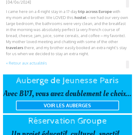
[04/06/2024]
I came here on a 4-night stay in a 17-day
trip across Europe
with
my mom and brother. We LOVED this
hostel
– we had our very own
large bedroom, the bathrooms were very clean, and the breakfast
in the morning was absolutely perfect (a very French course of
bread, cheese, jam, juice, some cereals, and coffee – my favorite).
My mother loved meeting and chatting with some of the other
travelers
there, and my brother easily booked an extra night’s stay
for us when we decided to stay an extra night.
« Retour aux actualités
Auberge de Jeunesse Paris
Avec BVJ, vous avez doublement le choix...
VOIR LES AUBERGES
Réservation Groupe
Un projet éducatif, culturel, sportif...