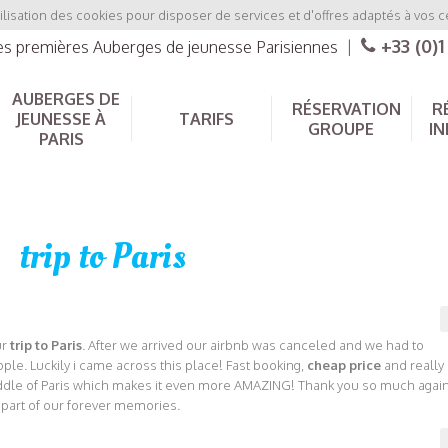
ilisation des cookies pour disposer de services et d'offres adaptés à vos c
+33 (0)1
les premières Auberges de jeunesse Parisiennes
|
AUBERGES DE
RÉSERVATION
R
JEUNESSE À
TARIFS
GROUPE
IN
PARIS
trip to Paris
ur
trip to Paris
. After we arrived our airbnb was canceled and we had to
ople. Luckily i came across this place! Fast booking,
cheap price
and really
middle of Paris which makes it even more AMAZING! Thank you so much agai
 part of our forever memories.