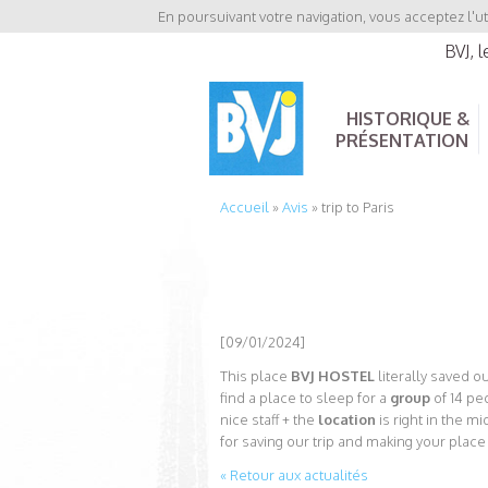
En poursuivant votre navigation, vous acceptez l'ut
BVJ, 
HISTORIQUE &
PRÉSENTATION
Accueil
»
Avis
»
trip to Paris
[09/01/2024]
This place
BVJ HOSTEL
literally saved o
find a place to sleep for a
group
of 14 pe
nice staff + the
location
is right in the 
for saving our trip and making your place
« Retour aux actualités