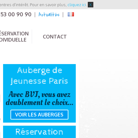
entres d'intérêt. Pour en savoir plus,
cliquez ici
.
X
 53 00 90 90
Actualités
|
|
ÉSERVATION
CONTACT
DIVIDUELLE
Auberge de
Jeunesse Paris
Avec BVJ, vous avez
doublement le choix...
VOIR LES AUBERGES
n
Réservation