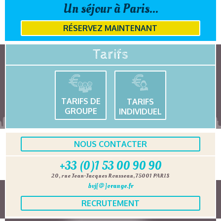
Un séjour à Paris...
RÉSERVEZ MAINTENANT
Tarifs
TARIFS DE
TARIFS
GROUPE
INDIVIDUEL
NOUS CONTACTER
+33 (0)1 53 00 90 90
20, rue Jean-Jacques Rousseau, 75001 PARIS
bvj[@]orange.fr
RECRUTEMENT