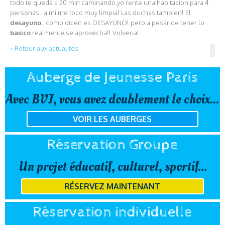
todo te queda a 20 min caminando,yo rente una habitacion para 4
personas.. a mi me toco muy limpia! Las duchas tambien! El
desayuno
.. como dicen es DESAYUNO! pero a pesar de tener lo
basico
realmente se aprovecha!! Volveria!
« Retour aux actualités
Auberge de Jeunesse Paris
Avec BVJ, vous avez doublement le choix...
VOIR LES AUBERGES
Réservation Groupe
Un projet éducatif, culturel, sportif...
RÉSERVEZ MAINTENANT
Réservation individuelle