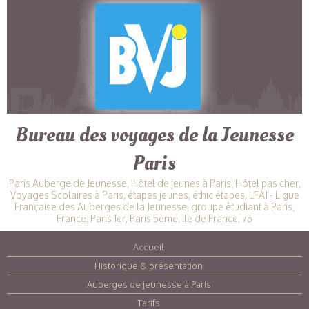
Bureau des voyages de la Jeunesse
Paris
Paris Auberge de Jeunesse, Hôtel de jeunes à Paris, Hôtel pas cher,
Voyages Scolaires à Paris, étapes jeunes, éthic étapes, LFAJ - Ligue
Française des Auberges de la Jeunesse, groupe étudiant à Paris,
France, Paris 1er, Paris 5ème, Ile de France, 75
Accueil
|
Historique & présentation
|
Auberges de jeunesse à Paris
|
Tarifs
|