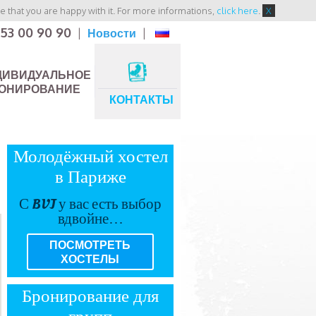
 that you are happy with it. For more informations,
click here
.
X
 53 00 90 90
|
Новости
|
ДИВИДУАЛЬНОЕ
ОНИРОВАНИЕ
КОНТАКТЫ
Молодёжный хостел
в Париже
С BVJ у вас есть выбор
вдвойне…
ПОСМОТРЕТЬ
ХОСТЕЛЫ
Бронирование для