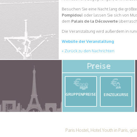
Besuchen Sie eine Nacht lang die größt
Pompidou
) oder lassen Sie sich von 
dem
Palais de la Découverte
überrasc
Die Veranstaltung wird außerdem in rund
Website der Veranstaltung
« Zurück zu den Nachrichten
Preise
GRUPPENPREISE
EINZELKURSE
Paris Hostel, Hotel Youth in Paris, g