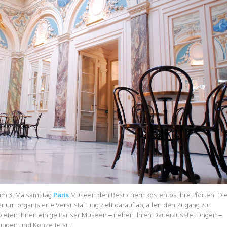
 am 3. Maisamstag
Paris
Museen den Besuchern kostenlos ihre Pforten. Di
um organisierte Veranstaltung zielt darauf ab, allen den Zugang zur
 bieten Ihnen einige Pariser Museen – neben ihren Dauerausstellungen –
ungen und Konzerte an.