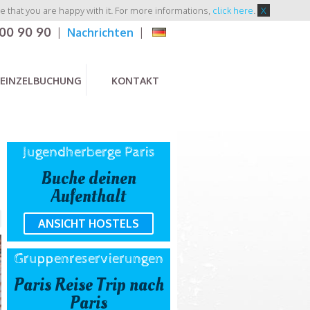
 that you are happy with it. For more informations,
click here
.
X
 00 90 90
|
Nachrichten
|
EINZELBUCHUNG
KONTAKT
Jugendherberge Paris
Buche deinen
Aufenthalt
ANSICHT HOSTELS
Gruppenreservierungen
Paris Reise Trip nach
Paris