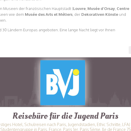
en Museen der französischen Hauptstadt (
Louvre
,
Musée d’Orsay
,
Centre
Museen wie dem
Musée des Arts et Métiers
, der
Dekorativen Künste
und
hen.
 30 Ländern Europas angeboten. Eine lange Nacht liegt vor Ihnen
Reisebüro für die Jugend Paris
ünstiges Hotel, Schulreisen nach Paris, Jugendstadien, Ethic Schritte, LF
Studentengruppe in Paris, France, Paris 1er, Paris 5ème, Ile de France 75