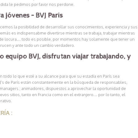
ndida le pedimos por favor nos perdone.
a jóvenes – BVJ Paris
recemos la posibilidad de desarrollar sus conocimientos, experiencia y sus
más es indispensabme divertirse mientras se trabaja, trabajar mientras
ca de locura… todo es posible, por momentos hay solamente que tener un
crucen y ante todo un cambio verdadero.
equipo BVJ, disfrutan viajar trabajando, y
n todo lo que esté a su alcance para que su estadía en París sea
’s de París están constantemente en la búsqueda de responsables,
 managers ; animadores, dispuestos a aprovechar la oportunidad de
os sitios, tanto en Francia como en el extranjero… por lo tanto, el
ativo.
RÍA :