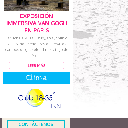
EXPOSICIÓN
IMMERSIVA VAN GOGH
EN PARÍS
Escuche a Miles Davis, Janis Joplin o
Nina Simone mientras observa los
campos de girasoles, lirios y trigo de
Van...
LEER MÁS
Clima
CONTÁCTENOS