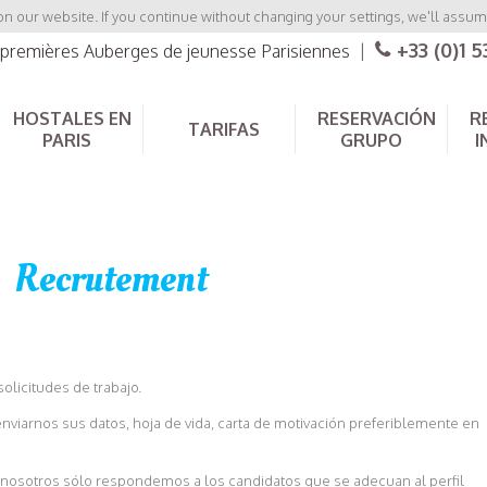
 our website. If you continue without changing your settings, we'll assume
+33 (0)1 5
s premières Auberges de jeunesse Parisiennes
|
HOSTALES EN
RESERVACIÓN
R
TARIFAS
PARIS
GRUPO
I
Recrutement
licitudes de trabajo.
enviarnos sus datos, hoja de vida, carta de motivación preferiblemente en
 nosotros sólo respondemos a los candidatos que se adecuan al perfil