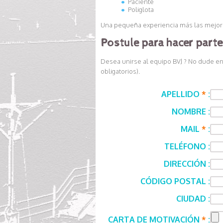
Paciente
Poliglota
Una pequeña experiencia más las mejore
Postule para hacer parte
Desea unirse al equipo BVJ ? No dude en v
obligatorios).
APELLIDO
*
:
NOMBRE :
MAIL
*
:
TELÉFONO :
DIRECCIÓN :
CÓDIGO POSTAL :
CIUDAD :
CARTA DE MOTIVACIÓN
*
: