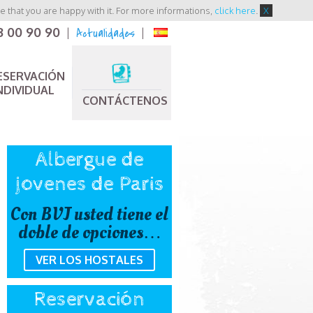
 that you are happy with it. For more informations,
click here
.
X
3 00 90 90
Actualidades
|
|
ESERVACIÓN
NDIVIDUAL
CONTÁCTENOS
Albergue de
jovenes de Paris
Con BVJ usted tiene el
doble de opciones…
VER LOS HOSTALES
Reservación