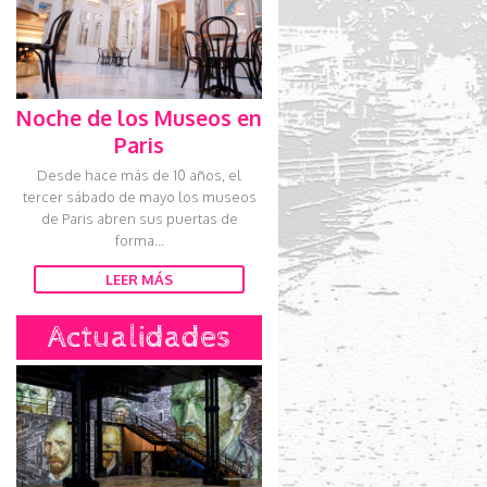
Noche de los Museos en
Paris
Desde hace más de 10 años, el
tercer sábado de mayo los museos
de Paris abren sus puertas de
forma...
LEER MÁS
Actualidades