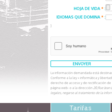
HOJA DE VIDA
*
:
IDIOMAS QUE DOMINA
*
:
]
La información demandada está destinada 
Conforme a la ley « informática y libert
derecho de acceso y de rectificación d
página web- o a la dirección
20,Rue Jean-
legales, negarse al tratamiento de la infor
Tarifas