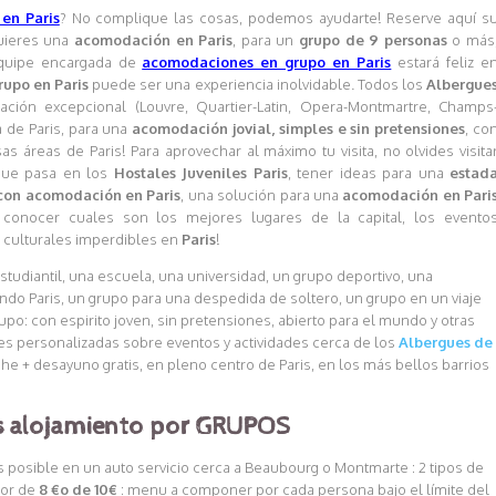
en Paris
? No complique las cosas, podemos ayudarte! Reserve aquí s
ieres una
acomodación en Paris
, para un
grupo de 9 personas
o más
 equipe encargada de
acomodaciones en grupo en Paris
estará feliz e
grupo en Paris
puede ser una experiencia inolvidable. Todos los
Albergue
ción excepcional (Louvre, Quartier-Latin, Opera-Montmartre, Champs
ia de Paris, para una
acomodación jovial, simples e sin pretensiones
, co
 áreas de Paris! Para aprovechar al máximo tu visita, no olvides visita
que pasa en los
Hostales Juveniles Paris
, tener ideas para una
estad
 con acomodación en Paris
, una solución para una
acomodación en Pari
 conocer cuales son los mejores lugares de la capital, los evento
o culturales imperdibles en
Paris
!
studiantil, una escuela, una universidad, un grupo deportivo, una
ndo Paris, un grupo para una despedida de soltero, un grupo en un viaje
upo: con espirito joven, sin pretensiones, abierto para el mundo y otras
 personalizadas sobre eventos y actividades cerca de los
Albergues de
che + desayuno gratis, en pleno centro de Paris, en los más bellos barrios
as alojamiento por GRUPOS
 posible en un auto servicio cerca a Beaubourg o Montmarte : 2 tipos de
lor de
8 €o de 10€
: menu a componer por cada persona bajo el límite del