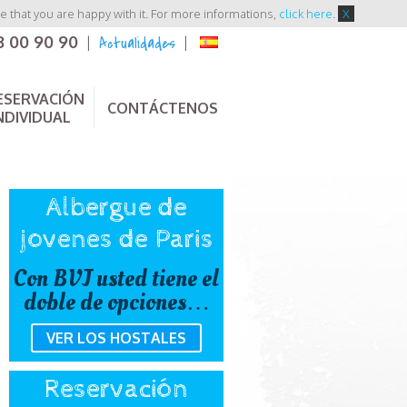
 that you are happy with it. For more informations,
click here
.
X
3 00 90 90
Actualidades
|
|
ESERVACIÓN
CONTÁCTENOS
NDIVIDUAL
Albergue de
jovenes de Paris
Con BVJ usted tiene el
doble de opciones…
VER LOS HOSTALES
Reservación