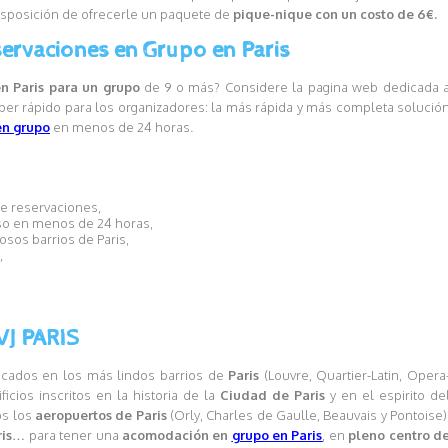
isposición de ofrecerle un paquete de
pique-nique con un costo de 6€.
ervaciones en Grupo en Paris
n Paris para un grupo
de 9 o más? Considere la pagina web dedicada 
er rápido para los organizadores: la más rápida y más completa solució
en grupo
en menos de 24 horas.
de reservaciones,
o en menos de 24 horas,
os barrios de Paris,
,
VJ PARIS
icados en los más lindos barrios de
Paris
(Louvre, Quartier-Latin, Opera
cios inscritos en la historia de la
Ciudad de Paris
y en el espirito de
os los
aeropuertos de Paris
(Orly, Charles de Gaulle, Beauvais y Pontoise)
is
… para tener una
acomodación en
grupo en Paris
, en
pleno centro d