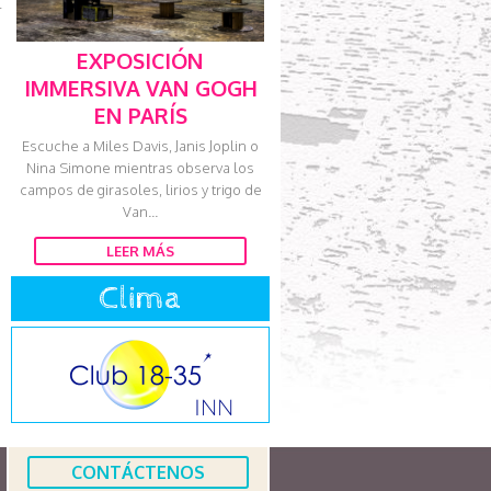
+
EXPOSICIÓN
IMMERSIVA VAN GOGH
EN PARÍS
Escuche a Miles Davis, Janis Joplin o
Nina Simone mientras observa los
campos de girasoles, lirios y trigo de
Van...
LEER MÁS
Clima
CONTÁCTENOS