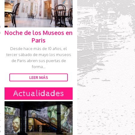
a
Noche de los Museos en
n
Paris
Desde hace más de 10 años, el
tercer sábado de mayo los museos
de Paris abren sus puertas de
forma...
LEER MÁS
Actualidades
-
l
,
e