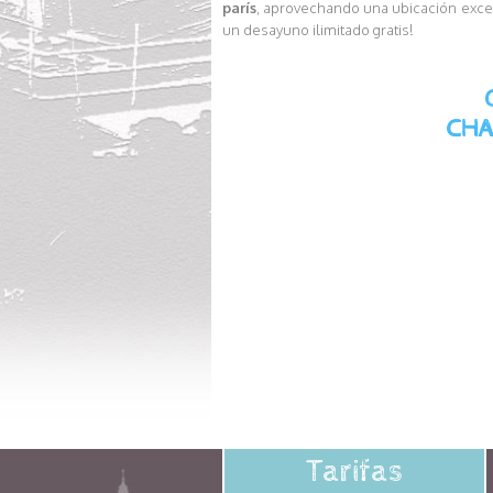
parís
, aprovechando una ubicación exc
un desayuno ilimitado gratis!
CHA
Tarifas