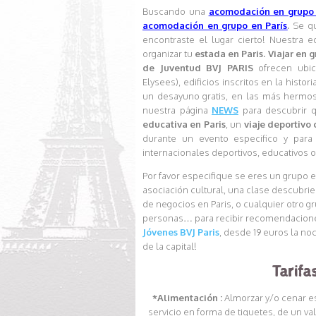
Buscando una
acomodación en grupo 
acomodación en grupo en París
.
Se qu
encontraste el lugar cierto! Nuestra
organizar tu
estada en Paris. Viajar en 
de Juventud BVJ PARIS
ofrecen ubica
Elysees), edificios inscritos en la histor
un desayuno gratis, en las más hermosas
nuestra página
NEWS
para descubrir 
educativa en Paris
, un
viaje deportivo
durante un evento especifico y para
internacionales deportivos, educativos 
Por favor especifique se eres un grupo e
asociación cultural, una clase descubrie
de negocios en Paris, o cualquier otro gr
personas… para recibir recomendaciones
Jóvenes BVJ Paris
, desde 19 euros la no
de la capital!
Tarif
*Alimentación :
Almorzar y/o cenar es
servicio en forma de tiquetes, de un va