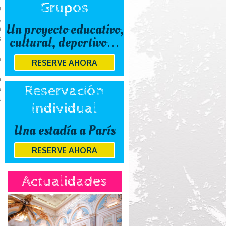
Grupos
u
,
Un proyecto educativo,
n
cultural, deportivo…
s
-
n
RESERVE AHORA
r
a
Reservación
s
s
individual
Una estadía a París
RESERVE AHORA
Actualidades