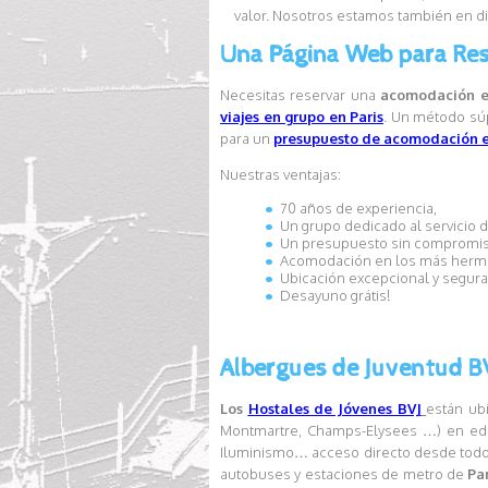
valor. Nosotros estamos también en d
Una Página Web para Res
Necesitas reservar una
acomodación e
viajes en grupo en Paris
. Un método súp
para un
presupuesto de acomodación 
Nuestras ventajas:
70 años de experiencia,
Un grupo dedicado al servicio 
Un presupuesto sin compromis
Acomodación en los más hermos
Ubicación excepcional y segura
Desayuno grátis!
Albergues de Juventud B
Los
Hostales de Jóvenes BVJ
están ub
Montmartre, Champs-Elysees …) en edifi
Iluminismo… acceso directo desde tod
autobuses y estaciones de metro de
Par