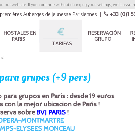
 our website. If you continue without changing your settings, we'll assume
+33 (0)1 5
s premières Auberges de jeunesse Parisiennes
|
HOSTALES EN
RESERVACIÓN
R
PARIS
GRUPO
I
TARIFAS
rs)
 para grupos (+9 pers)
o para grupos en Paris : desde 19 euros
s
con la mejor ubicacion de
Paris
!
serva sobre
BVJ PARIS
!
OPERA-MONTMARTRE
MPS-ELYSEES MONCEAU