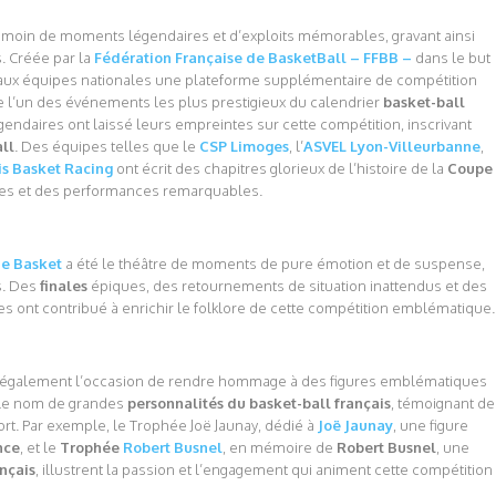
émoin de moments légendaires et d’exploits mémorables, gravant ainsi
s. Créée par la
Fédération Française de BasketBall – FFBB –
dans le but
r aux équipes nationales une plateforme supplémentaire de compétition
e l’un des événements les plus prestigieux du calendrier
basket-ball
égendaires ont laissé leurs empreintes sur cette compétition, inscrivant
ll
. Des équipes telles que le
CSP Limoges
, l’
ASVEL Lyon-Villeurbanne
,
is Basket Racing
ont écrit des chapitres glorieux de l’histoire de la
Coupe
les et des performances remarquables.
de Basket
a été le théâtre de moments de pure émotion et de suspense,
rs. Des
finales
épiques, des retournements de situation inattendus et des
 ont contribué à enrichir le folklore de cette compétition emblématique.
 également l’occasion de rendre hommage à des figures emblématiques
t le nom de grandes
personnalités du basket-ball français
, témoignant de
ort. Par exemple, le Trophée Joë Jaunay, dédié à
Joë Jaunay
, une figure
nce
, et le
Trophée
Robert Busnel
, en mémoire de
Robert Busnel
, une
nçais
, illustrent la passion et l’engagement qui animent cette compétition