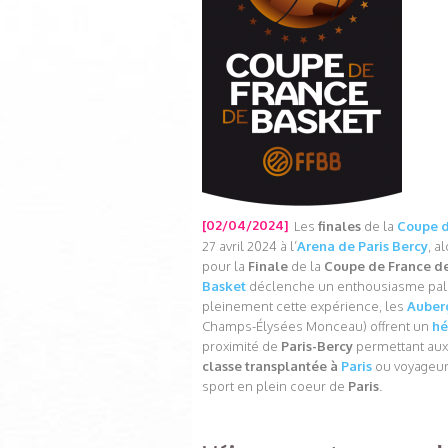
[02/04/2024]
Les
finales
de la
Coupe d
27 avril 2024 à l’
Arena de Paris Bercy
, a
pour la
Finale
de la
Coupe de France de 
Basket
déclenche un enthousiasme pal
pleinement cette expérience, les
Auberg
Champs-Élysées Monceau) offrent un
hé
proximité de
Paris-Bercy
permettant aux 
classe transplantée à
Paris
ou voyageur
sport en plein coeur de
Paris
.