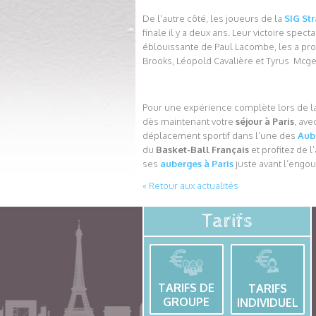
De l’autre côté, les joueurs de la
SIG St
finale il y a deux ans. Leur victoire spe
éblouissante de Paul Lacombe, les a pro
Brooks, Léopold Cavalière et Tyrus Mcgee
Pour une expérience complète lors de l
dès maintenant votre
séjour à Paris
, av
déplacement sportif dans l’une des
Aub
du
Basket-Ball Français
et profitez de l
ses
auberges à Paris
juste avant l’engo
« Retour aux actualités
Tarifs
TARIFS DE
TARIFS
GROUPE
INDIVIDUEL