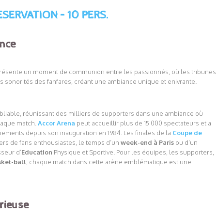
ESERVATION – 10 PERS.
ance
résente un moment de communion entre les passionnés, où les tribunes
s sonorités des fanfares, créant une ambiance unique et enivrante.
bliable, réunissant des milliers de supporters dans une ambiance où
chaque match.
Accor Arena
peut accueillir plus de 15 000 spectateurs et a
nements depuis son inauguration en 1984. Les finales de la
Coupe de
lliers de fans enthousiastes, le temps d’un
week-end à Paris
ou d’un
sseur d’
Education
Physique et Sportive. Pour les équipes, les supporters,
ket-ball
, chaque match dans cette arène emblématique est une
rieuse