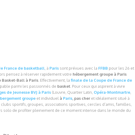
e France de basketball
, à
Paris
sont prévues avec la
FFBB
pour les 26 et
lors pensez à réserver rapidement votre
hébergement groupe à Paris
Basket-Ball à Paris
. Effectivement, la
finale de la Coupe de France de
pable parmi les passionnés de
basket
. Pour ceux qui aspirent à vivre
es de Jeunesse BVJ à Paris
(Louvre, Quartier Latin,
Opéra-Montmartre
,
bergement groupe
et individuel
à
Paris
, pas cher
et idéalement situé à
clubs sportifs, groupes, associations sportives, cercles d’amis, familles,
s solo de profiter pleinement de ce moment intense dans le monde du