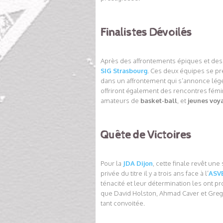
Finalistes Dévoilés
Après des affrontements épiques et des m
SIG Strasbourg
. Ces deux équipes se pr
dans un affrontement qui s’annonce lég
offriront également des rencontres fémi
amateurs de
basket-ball
, et
jeunes voy
Quête de Victoires
Pour la
JDA Dijon
, cette finale revêt une
privée du titre il y a trois ans face à l’
ASV
ténacité et leur détermination les ont pr
que David Holston, Ahmad Caver et Greg
tant convoitée.