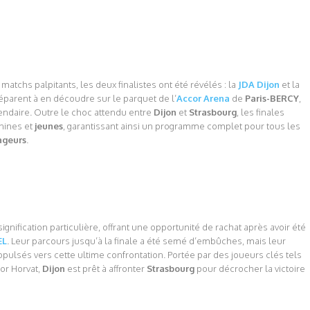
atchs palpitants, les deux finalistes ont été révélés : la
JDA Dijon
et la
éparent à en découdre sur le parquet de l’
Accor Arena
de
Paris-BERCY
,
endaire. Outre le choc attendu entre
Dijon
et
Strasbourg
, les finales
nines et
jeunes
, garantissant ainsi un programme complet pour tous les
ageurs
.
 signification particulière, offrant une opportunité de rachat après avoir été
EL
. Leur parcours jusqu’à la finale a été semé d’embûches, mais leur
opulsés vers cette ultime confrontation. Portée par des joueurs clés tels
or Horvat,
Dijon
est prêt à affronter
Strasbourg
pour décrocher la victoire