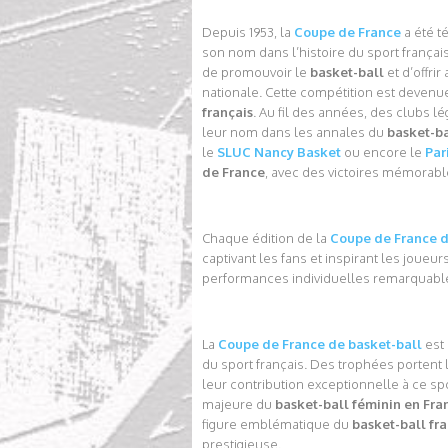
Depuis 1953, la
Coupe de France
a été t
son nom dans l’histoire du sport françai
de promouvoir le
basket-ball
et d’offri
nationale. Cette compétition est devenu
français
. Au fil des années, des clubs l
leur nom dans les annales du
basket-ba
le
SLUC Nancy Basket
ou encore le
Par
de France
, avec des victoires mémorab
Chaque édition de la
Coupe de France 
captivant les fans et inspirant les joueu
performances individuelles remarquables
La
Coupe de France de basket-ball
est
du sport français. Des trophées porten
leur contribution exceptionnelle à ce sp
majeure du
basket-ball féminin en Fra
figure emblématique du
basket-ball fra
prestigieuse.