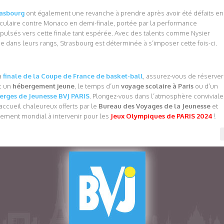
rasbourg
ont également une revanche à prendre après avoir été défaits en
ctaculaire contre Monaco en demi-finale, portée par la performance
pulsés vers cette finale tant espérée. Avec des talents comme Nysier
 dans leurs rangs, Strasbourg est déterminée à s’imposer cette fois-ci.
a
finale de la Coupe de France de basket-ball
, assurez-vous de réserver
ec un
hébergement jeune
, le temps d’un
voyage scolaire à Paris
ou d’un
erges de Jeunesse BVJ PARIS
. Plongez-vous dans l’atmosphère conviviale
’accueil chaleureux offerts par le
Bureau des Voyages de la Jeunesse
et
uement mondial à intervenir pour les
Jeux Olympiques de PARIS 2024
!