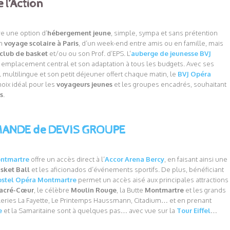
l’Action
re une option d’
hébergement jeune
, simple, sympa et sans prétention
un
voyage scolaire à Paris
, d’un week-end entre amis ou en famille, mais
club de basket
et/ou ou son Prof. d’EPS. L’
auberge de jeunesse BVJ
 emplacement central et son adaptation à tous les budgets. Avec ses
 multilingue et son petit déjeuner offert chaque matin, le
BVJ Opéra
ix idéal pour les
voyageurs jeunes
et les groupes encadrés, souhaitant
is
.
ANDE de DEVIS GROUPE
ntmartre
offre un accès direct à l’
Accor Arena Bercy
, en faisant ainsi une
sket Ball
et les aficionados d’événements sportifs. De plus, bénéficiant
ostel Opéra Montmartre
permet un accès aisé aux principales attractions
acré-Cœur
, le célèbre
Moulin Rouge
, la Butte
Montmartre
et les grands
eries La Fayette, Le Printemps Haussmann, Citadium… et en prenant
e
et la Samaritaine sont à quelques pas… avec vue sur la
Tour Eiffel
…