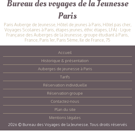
Bureau des voyages de la Jeunesse
Paris
Paris Auberge de Jeunesse, Hôtel de jeunes à Paris, Hôtel pas cher,
Voyages Scolaires à Paris, étapes jeunes, éthic étapes, LFAJ - Ligue
Française des Auberges de la Jeunesse, groupe étudiant à Paris,
France, Paris 1er, Paris 5ème, Ile de France, 75
Accueil
|
Historique & présentation
|
Auberges de jeunesse à Paris
|
Tarifs
|
Réservation individuelle
|
Réservation groupe
|
Contactez-nous
|
Plan du site
|
Mentions légales
|
2026 © Bureau des Voyages de la Jeunesse. Tous droits réservés