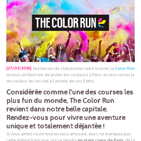
[27/03/2018]
Nul besoin de chevaucher votre licorne, la
Color Run
va vous en faire voir de toutes les couleurs à Paris, et vous verrez la
vie couleur arc en ciel à l’arrivée de ces 5 kms.
Considérée comme l’une des courses les
plus fun du monde, The Color Run
revient dans notre belle capitale.
Rendez-vous pour vivre une aventure
unique et totalement déjantée !
Si vous aimez courir tout en vous amusant, alors ne manquez pas
cette édition française, qui se tiendra
en plein coeur de Paris
, de la