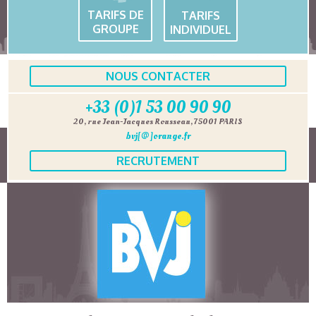
TARIFS DE
TARIFS
GROUPE
INDIVIDUEL
NOUS CONTACTER
+33 (0)1 53 00 90 90
20, rue Jean-Jacques Rousseau, 75001 PARIS
bvj[@]orange.fr
RECRUTEMENT