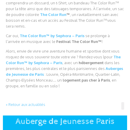
comprendra un dossard, un t-Shirt, un bandeau The Color Run™
pour la tête ainsi que des tatouages temporaires. À l’arrivée, un sac
de poudre colorée
The Color Run
™
, un ravitaillement sain avec
boisson et en-cas et un accès au Festival The Color Run™ vous
sera remis.
Car oui,
The Color Run™ by Sephora – Paris
se prolonge à
l’arrivée en musique avec le
Festival The Color Run™
!
Alors, envie de vivre une aventure humaine et sportive dont vous
risquez de vous souvenir toute votre vie ? Rendez-vous lpour
The
Color Run™ by Sephora – Paris
, avec un
hébergement
dans les
premières, les plus centrales et le plus parisiennes des
Auberges
de Jeunesse de Paris
: Louvre, Opéra-Montmartre, Quartier-Latin,
Champs-Elysées Monceau… un
logement pas cher à Paris
, en
groupe, en famille ou en solo !
« Retour aux actualités
Auberge de Jeunesse Paris