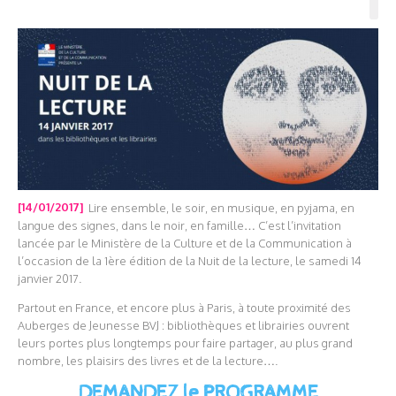
[14/01/2017]
Lire ensemble, le soir, en musique, en pyjama, en
langue des signes, dans le noir, en famille… C’est l’invitation
lancée par le Ministère de la Culture et de la Communication à
l’occasion de la 1ère édition de la Nuit de la lecture, le samedi 14
janvier 2017.
Partout en France, et encore plus à Paris, à toute proximité des
Auberges de Jeunesse BVJ : bibliothèques et librairies ouvrent
leurs portes plus longtemps pour faire partager, au plus grand
nombre, les plaisirs des livres et de la lecture….
DEMANDEZ le PROGRAMME