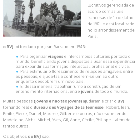
lucrativos gerenciada de
acordo com as leis
francesas de 1o de Julho
de 1901, e está localizado
no 1o arrondissement de
Paris.
o BVJ
foi fundado por Jean Barraud em 1948:
Para organizar
viagens
e intercâmbios culturais por todo o
mundo, beneficiando jovens dispostos a usar essa experiência
para expandir sua formação intelectual, profissional e cívica.
Para estimular o florescimento de relações amigáveis entre
as pessoas, e ajudá-las a conhecerem-se um ao outro
enquanto descobrem um novo país.
E, dessa maneira, trabalhar rumo à construção de um
entendimento internacional entre
jovens
de todo o mundo.
Muitas pessoas
(jovens e não tão jovens)
ajudaram a criar o
BVJ
,
tornando real o
Bureau des Voyages de la Jeunesse
: Robert, Jean,
Emile, Pierre, Daniel, Maxime, Gilberte e outros, não esquecendo
Madeleine, Aïcha, Michel, Yves, Gil, Anne, Cécile, Philippe – além de
tantos outros!
Os objetivos
do BVJ
são: