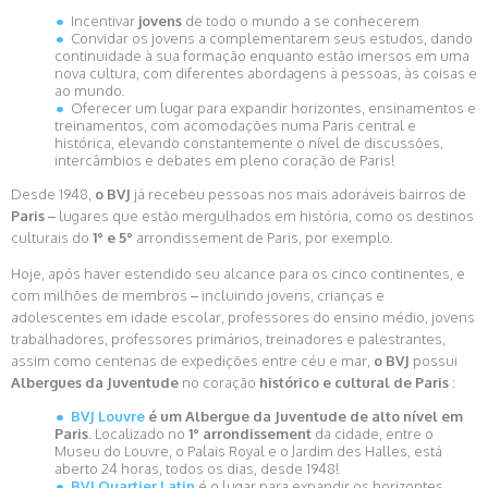
Incentivar
jovens
de todo o mundo a se conhecerem
Convidar os jovens a complementarem seus estudos, dando
continuidade à sua formação enquanto estão imersos em uma
nova cultura, com diferentes abordagens à pessoas, às coisas e
ao mundo.
Oferecer um lugar para expandir horizontes, ensinamentos e
treinamentos, com acomodações numa Paris central e
histórica, elevando constantemente o nível de discussões,
intercâmbios e debates em pleno coração de Paris!
Desde 1948,
o BVJ
já recebeu pessoas nos mais adoráveis bairros de
Paris
– lugares que estão mergulhados em história, como os destinos
culturais do
1° e 5°
arrondissement de Paris, por exemplo.
Hoje, após haver estendido seu alcance para os cinco continentes, e
com milhões de membros – incluindo jovens, crianças e
adolescentes em idade escolar, professores do ensino médio, jovens
trabalhadores, professores primários, treinadores e palestrantes,
assim como centenas de expedições entre céu e mar,
o BVJ
possui
Albergues da Juventude
no coração
histórico e cultural de Paris
:
BVJ Louvre
é um Albergue da Juventude de alto nível em
Paris
. Localizado no
1° arrondissement
da cidade, entre o
Museu do Louvre, o Palais Royal e o Jardim des Halles, está
aberto 24 horas, todos os dias, desde 1948!
BVJ Quartier Latin
é o lugar para expandir os horizontes,