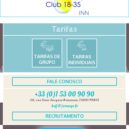
Tarifas
TARIFAS DE
TARIFAS
GRUPO
INDIVIDUAIS
FALE CONOSCO
+33 (0)1 53 00 90 90
20, rue Jean-Jacques Rousseau, 75001 PARIS
bvj[@]orange.fr
RECRUTAMENTO