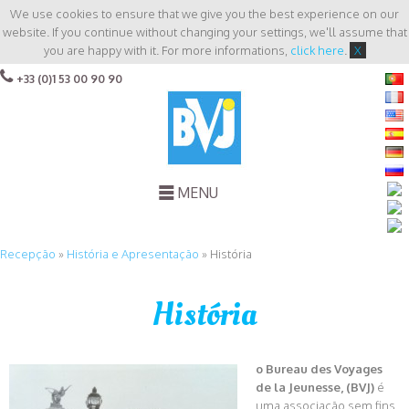
We use cookies to ensure that we give you the best experience on our
website. If you continue without changing your settings, we'll assume that
you are happy with it. For more informations,
click here
.
X
+33 (0)1 53 00 90 90
MENU
Recepção
»
História e Apresentação
»
História
História
o Bureau des Voyages
de la Jeunesse, (BVJ)
é
uma associação sem fins