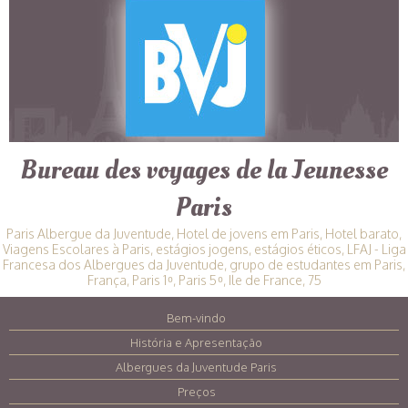
Bureau des voyages de la Jeunesse
Paris
Paris Albergue da Juventude, Hotel de jovens em Paris, Hotel barato,
Viagens Escolares à Paris, estágios jogens, estágios éticos, LFAJ - Liga
Francesa dos Albergues da Juventude, grupo de estudantes em Paris,
França, Paris 1 ͦ , Paris 5 ͦ , Ile de France, 75
Bem-vindo
|
História e Apresentação
|
Albergues da Juventude Paris
|
Preços
|