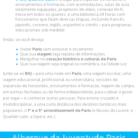
ensinamentos e formação, com acomodações, salas de aula
totalmente equipadas, projetores de vídeo, conexão Wi-Fi,
mesa em todos os quartos, e uma biblioteca 24 horas com
funcionários que falam diversas línguas, incluindo francês,
japonês, coreano, inglês, espanhol e chinês – para programas
educacionais sob medida!
Então, se você deseja:
Visitar
Paris
sem estourar o orçamento
Que sua
viagem
seja repleta de informações
Mergulhar no
coração histórico e cultural de Paris
Que sua viagem seja original ou romântica, na Cidade Luz
Junte-se ao
BVJ
– para uma noite em
Paris
, uma viagem escolar, uma
viagem educacional, profissional ou universitária, sessões de
expansão de horizontes, ensinamentos e formação, viagem de campo,
em turmas fechadas ou de forma independente, para cultivar o gosto
por viajar – e conhecer outras pessoas. Para ensino cruzado e
multidisciplinar, a uma curta distância dos destinos turísticos mais
populares: o
1° e o 5° arrondissement de Paris
(o Museu do Louvre, o
Quartier Latin, a Opera, etc.).
Albergue da Juventude Paris