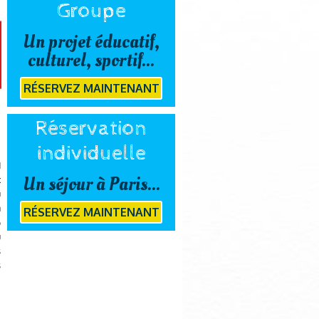
Groupe
Un projet éducatif,
culturel, sportif...
RÉSERVEZ MAINTENANT
Réservation
individuelle
d
Un séjour à Paris...
:
u
a
RÉSERVEZ MAINTENANT
6
u
s
s