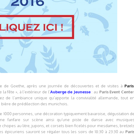
e de Goethe, après une journée de découvertes et de visites à
Paris
a fête », à l’extérieur de l’
Auberge de Jeunesse
: au
Paris Event Cente
r
z de l’ambiance unique qu’apporte la convivialité allemande, tout e
a bière de prédilection des munichois.
 1000 personnes, une décoration typiquement bavaroise, dégustation d
, une fanfare sur scène ainsi qu’une piste de danse avec musique
 chopes au litre, jupons, et corsets bien ficelés pour mesdames, bretzel
es épicuriens sauront se régaler tous les soirs de 18:30 à 23:30 au
Pari