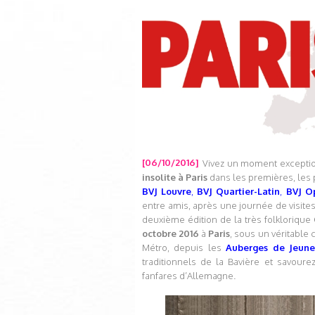
[06/10/2016]
Vivez un moment exceptio
insolite à Paris
dans les premières, les 
BVJ Louvre
,
BVJ Quartier-Latin
,
BVJ O
entre amis, après une journée de visite
deuxième édition de la très folklorique
octobre 2016
à
Paris
, sous un véritable 
Métro, depuis les
Auberges de Jeun
traditionnels de la Bavière et savour
fanfares d’Allemagne.