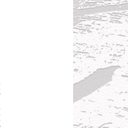
,
.
n
e
s
s
s