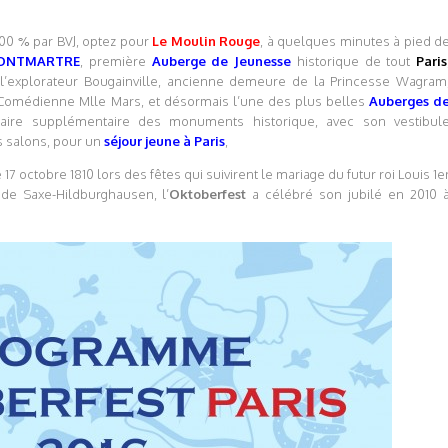
 100 % par BVJ, optez pour
Le Moulin Rouge
, à quelques minutes à pied d
-MONTMARTRE
, première
Auberge de Jeunesse
historique de tout
Paris
ar l’explorateur Bougainville, ancienne demeure de la Princesse Wagram
 Comédienne Mlle Mars, et désormais l’une des plus belles
Auberges d
ntaire supplémentaire des monuments historique, avec son vestibul
s salons, pour un
séjour jeune à Paris
,
 17 octobre 1810 lors des fêtes qui suivirent le mariage du futur roi Louis 1e
de Saxe-Hildburghausen, l’
Oktoberfest
a célébré son jubilé en 2010 