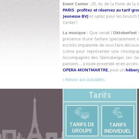
Event Center
: 20, Av. de la Porte de la 
PARIS
:
profitez et réservez au tarif g
Jeunesse BVJ
et optez pour les brunch f
Center !
La musique :
Que serait l’
Oktoberfest
s
présence d’une fanfare spécialement 
est très impatiente de vous faire décou
scène pour représenter une chorégraph
Accompagnés des Steinsberger, les Swin
parisien… à toute proximité et en accès d
OPERA-MONTMARTRE
,
pour un
héberg
« Retour aux actualités
Tarifs
TARIFS DE
TARIFS
GROUPE
INDIVIDUEL