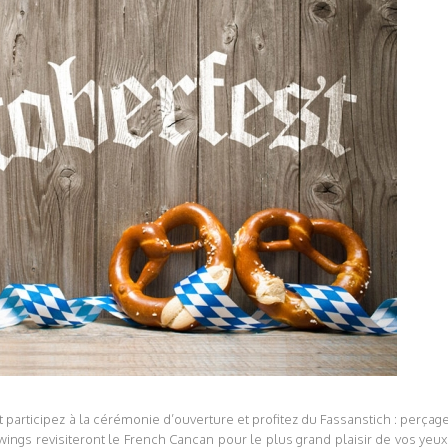
t participez à la cérémonie d’ouverture et profitez du Fassanstich : perçag
Swings revisiteront le French Cancan pour le plus grand plaisir de vos yeux