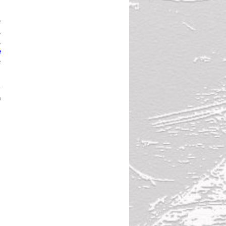
e
,
,
e
e
r
à