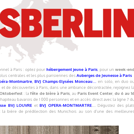
nnel à Paris : optez pour
hébergement jeune à Pari
s
, pour un
week-en
plus centrales et les plus parisiennes des
Auberges de Jeunesse à Paris
péra-Montmartre
,
BVJ
Champs-Elysées Monceau
…
en solo, en duo o
s et de découvertes à Paris, dans une ambiance décontractée, rejoignez l
Oktoberfest
: la
fête de bière à Paris
, au
Paris Event Center
,
du 6 au 1
chapiteau bavarois de 1 000 personnes et en accès direct avec la ligne 7 d
esse BVJ LOUVRE
et
BVJ OPERA-MONTMARTRE
… Dégustez des plat
ez la bière de prédilection des Munichois au son d’une des meilleure