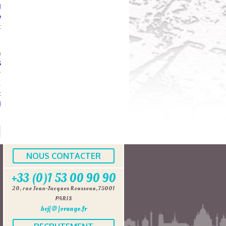
J
e
t
a
S
r
!
t
J
NOUS CONTACTER
+33 (0)1 53 00 90 90
20, rue Jean-Jacques Rousseau, 75001
PARIS
bvj[@]orange.fr