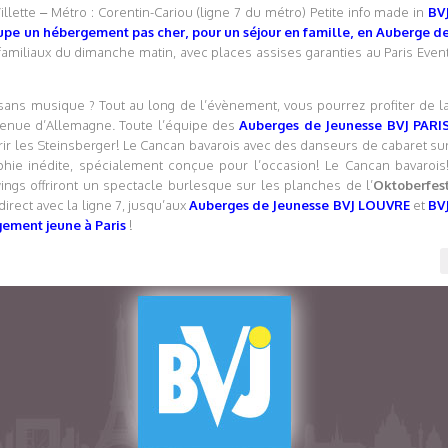
Villette – Métro : Corentin-Cariou (ligne 7 du métro) Petite info made in
BV
roupe un hébergement pas cher, pour un séjour en famille, en Auberge d
amiliaux du dimanche matin, avec places assises garanties au Paris Even
ans musique ? Tout au long de l’évènement, vous pourrez profiter de l
venue d’Allemagne. Toute l’équipe des
Auberges de Jeunesse BVJ PARI
vrir les Steinsberger! Le Cancan bavarois avec des danseurs de cabaret su
ie inédite, spécialement conçue pour l’occasion! Le Cancan bavarois
gs offriront un spectacle burlesque sur les planches de l’
Oktoberfes
irect avec la ligne 7, jusqu’aux
Auberges de Jeunesse BVJ LOUVRE
et
BV
ement jeune à Paris
!