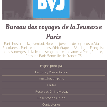
Bureau des voyages de la Jeunesse
Paris
Paris hostal de la juventud, Hotel de jóvenes de bajo costo, Viajes
Escolares a Paris, étapes jeunes, éthic étapes, LFAJ - Ligue Française
des Auberges de la Jeunesse, grupos estudiantes a Paris, France,
Paris 1er, Paris 5ème, Ile de France, 75
Página principal
|
Historia y Presentación
|
Hostales en Paris
|
Tarifas
|
Reservación individual
|
Reservación Grupo
|
Contáctenos
|