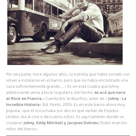
Por otra parte, hace algunos años, la estrella que había sonado con
volver e instalarse en el barrio, pero que no había encontrado una
casa suficientemente grande… « Es en esta cuadra que Johny
adolescente venia a tocar la guitarra. De hecho,
es acá que nace
el Rock en Francia.
» Cuenta Eric le Bourhus, autor de «
Johny : La
Increíble Historia
» (Ed. Points, 2015). Es en este barrio ahora muy
popular, que el escuchaba sus discos que venían de Estados
Unidos, iba al cine o descubría a Elvis. Es aquí también donde se
cruzaron
Johny, Eddy Mitchell y Jacques Dutronc.
Todos eran los
niños del barrio.»