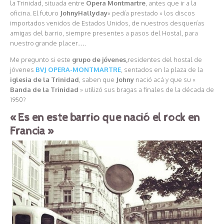
la Trinidad, situada entre
Opera Montmartre
, antes que ir a la
oficina. El futuro
Johny
Hallyday
« pedía prestado » los discos
importados venidos de Estados Unidos, de nuestros desquerías
amigas del barrio, siempre presentes a pasos del Hostal, para
nuestro grande placer….
Me pregunto si este
grupo de jóvenes,
residentes del hostal de
jóvenes
BVJ OPERA-MONTMARTRE
, sentados en la plaza de la
iglesia de la Trinidad
, saben que
Johny
nació acá y que su «
Banda de la Trinidad
» utilizó sus bragas a finales de la década de
1950?
«Es en este barrio que nació el rock en
Francia »