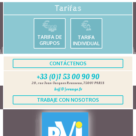
Tarifas
TARIFA DE
TARIFA
GRUPOS
INDIVIDUAL
CONTÁCTENOS
+33 (0)1 53 00 90 90
20, rue Jean-Jacques Rousseau, 75001 PARIS
bvj[@]orange.fr
TRABAJE CON NOSOTROS