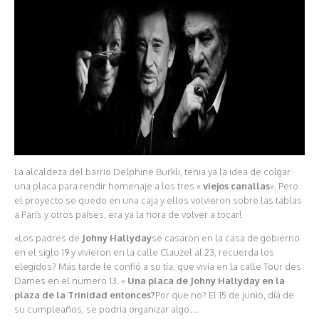
La alcaldeza del barrio Delphine Burkli, tenia ya la idea de colgar
una placa para rendir homenaje a los tres «
viejos canallas
». Pero
el proyecto se quedo en una caja y ellos volvieron sobre las tablas
a París y otros países, era ya la hora de volver a tocar!
«Los padres de
Johny Hallyday
se casaron en la casa de gobierno
en el siglo 19 y vivieron en la calle Clauzel al 23, recuerda los
elegidos? Más tarde le confió a su tía, que vivía en la calle Tour des
Dames en el numero 13. «
Una placa de Johny Hallyday en la
plaza de la Trinidad entonces?
Por que no? El 15 de junio, día de
su cumpleaños, se podria organizar algo…