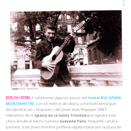
[08/26/2018]
A solamente algunos pasos del
hostal BVJ OPERA-
MONTMARTRE
, con 65 metros de altura, a menudo tenia que
desaprobar las « disputas » del joven Jean Phipippe SMET.
Hablamos de la
Iglesia de la Santa Trinidad
que vigilaba este
chico desde el barrio numero
nueve
de París
. Pequeño canalla
parisino, este joven hombre prefería vagabundear por la plaza de