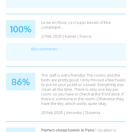
La vie en Rose, ça n'a pas besoin d'être
100%
compliqué...
21 Feb 2020
|
Kamel
|
France
BVJ comments :
The staff is extra friendly! The rooms and the
86%
beds are pretty good, I only missed a few hooks
to put on your jacket or a towel. Everything was
clean all the time. There is only one key per
room, so you have to check at the front desk, if
there is someone in the room. Otherwise they
have the key, which works quite okay.
20 Feb 2020
|
Veronika
|
Slovenia
Perfect cheap hostel in Paris
! Location is