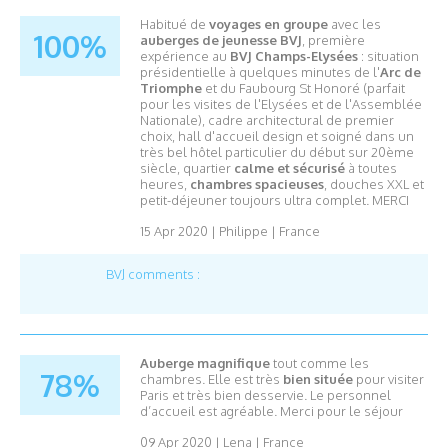
Habitué de
voyages en groupe
avec les
100%
auberges de jeunesse BVJ
, première
expérience au
BVJ Champs-Elysées
: situation
présidentielle à quelques minutes de l'
Arc de
Triomphe
et du Faubourg St Honoré (parfait
pour les visites de l'Elysées et de l'Assemblée
Nationale), cadre architectural de premier
choix, hall d'accueil design et soigné dans un
très bel hôtel particulier du début sur 20ème
siècle, quartier
calme et sécurisé
à toutes
heures,
chambres spacieuses
, douches XXL et
petit-déjeuner toujours ultra complet. MERCI
15 Apr 2020
|
Philippe
|
France
BVJ comments :
Auberge magnifique
tout comme les
78%
chambres. Elle est très
bien située
pour visiter
Paris et très bien desservie.
Le personnel
d’accueil est agréable.
Merci pour le séjour
09 Apr 2020
|
Lena
|
France