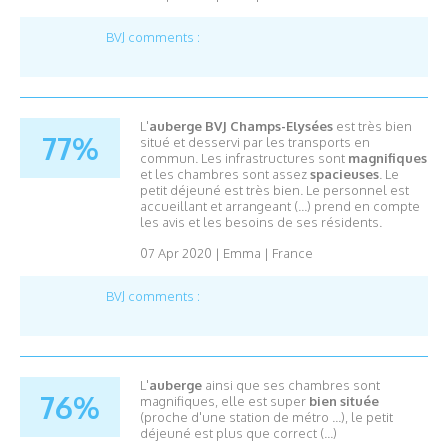
BVJ comments :
L'
auberge BVJ Champs-Elysées
est très bien
77%
situé et desservi par les transports en
commun. Les infrastructures sont
magnifiques
et les chambres sont assez
spacieuses
. Le
petit déjeuné est très bien. Le personnel est
accueillant et arrangeant (...) prend en compte
les avis et les besoins de ses résidents.
07 Apr 2020
|
Emma
|
France
BVJ comments :
L'
auberge
ainsi que ses chambres sont
76%
magnifiques, elle est super
bien située
(proche d'une station de métro ...), le petit
déjeuné est plus que correct (...)