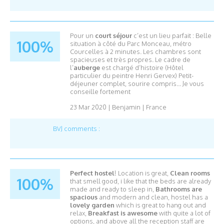
Pour un
court séjour
c’est un lieu parfait : Belle
100%
situation à côté du Parc Monceau, métro
Courcelles à 2 minutes. Les chambres sont
spacieuses et très propres. Le cadre de
l’
auberge
est chargé d’histoire (Hôtel
particulier du peintre Henri Gervex) Petit-
déjeuner complet, sourire compris... Je vous
conseille fortement
23 Mar 2020
|
Benjamin
|
France
BVJ comments :
Perfect hostel
! Location is great,
Clean rooms
100%
that smell good, i like that the beds are already
made and ready to sleep in,
Bathrooms are
spacious
and modern and clean, hostel has a
lovely garden
which is great to hang out and
relax,
Breakfast is awesome
with quite a lot of
options, and above all the reception staff are