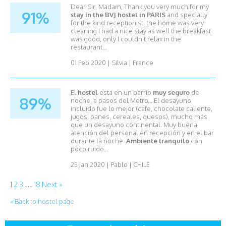
Dear Sir, Madam, Thank you very much for my
91%
stay in the BVJ hostel in PARIS
and specially
for the kind receptionist, the home was very
cleaning I had a nice stay as well the breakfast
was good, only I couldn't relax in the
restaurant...
01 Feb 2020
|
Silvia
|
France
El
hostel
está en un barrio
muy seguro
de
89%
noche, a pasos del Metro... El desayuno
incluido fue lo mejor (cafe, chocolate caliente,
jugos, panes, cereales, quesos), mucho más
que un desayuno continental. Muy buena
atención del personal en recepción y en el bar
durante la noche.
Ambiente tranquilo
con
poco ruido...
25 Jan 2020
|
Pablo
|
CHILE
1
2
3
…
18
Next »
« Back to hostel page