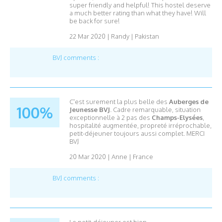
super friendly and helpful! This hostel deserve
a much better rating than what they have! Will
be back for sure!
22 Mar 2020
|
Randy
|
Pakistan
BVJ comments :
C'est surement la plus belle des
Auberges de
100%
Jeunesse BVJ
. Cadre remarquable, situation
exceptionnelle à 2 pas des
Champs-Elysées
,
hospitalité augmentée, propreté irréprochable,
petit-déjeuner toujours aussi complet. MERCI
BVJ
20 Mar 2020
|
Anne
|
France
BVJ comments :