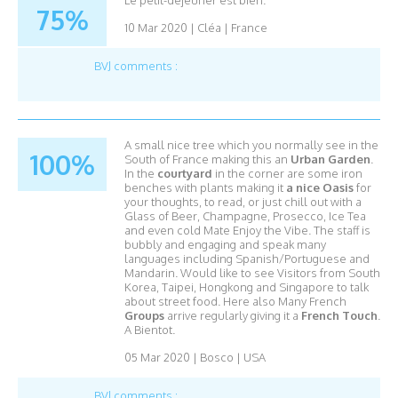
Le petit-déjeuner est bien.
75%
10 Mar 2020
|
Cléa
|
France
BVJ comments :
A small nice tree which you normally see in the
100%
South of France making this an
Urban Garden
.
In the
courtyard
in the corner are some iron
benches with plants making it
a nice Oasis
for
your thoughts, to read, or just chill out with a
Glass of Beer, Champagne, Prosecco, Ice Tea
and even cold Mate Enjoy the Vibe. The staff is
bubbly and engaging and speak many
languages including Spanish/Portuguese and
Mandarin. Would like to see Visitors from South
Korea, Taipei, Hongkong and Singapore to talk
about street food. Here also Many French
Groups
arrive regularly giving it a
French Touch
.
A Bientot.
05 Mar 2020
|
Bosco
|
USA
BVJ comments :