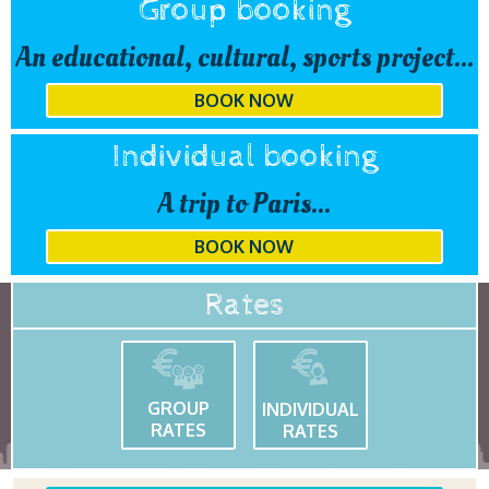
Group booking
An educational, cultural, sports project...
BOOK NOW
Individual booking
A trip to Paris...
BOOK NOW
Rates
GROUP
INDIVIDUAL
RATES
RATES