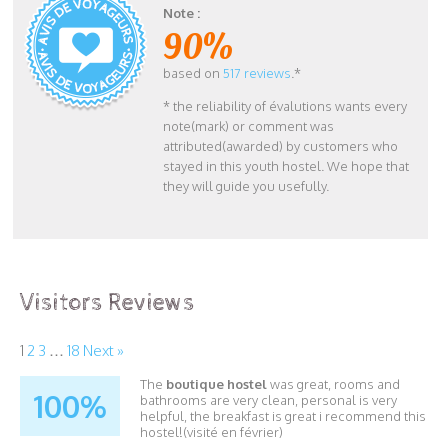
Note :
90%
based on
517 reviews
.*
* the reliability of évalutions wants every
note(mark) or comment was
attributed(awarded) by customers who
stayed in this youth hostel. We hope that
they will guide you usefully.
Visitors Reviews
1
2
3
…
18
Next »
The
boutique hostel
was great, rooms and
100%
bathrooms are very clean, personal is very
helpful, the breakfast is great i recommend this
hostel!(visité en février)