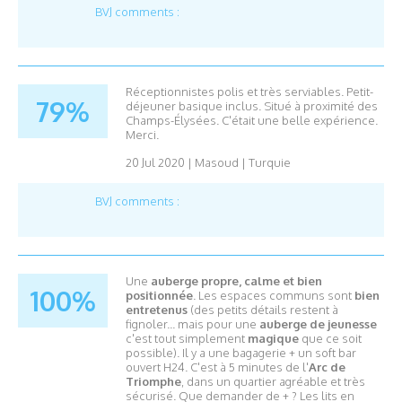
BVJ comments :
Réceptionnistes polis et très serviables. Petit-
79%
déjeuner basique inclus. Situé à proximité des
Champs-Élysées. C'était une belle expérience.
Merci.
20 Jul 2020
|
Masoud
|
Turquie
BVJ comments :
Une
auberge propre, calme et bien
100%
positionnée
. Les espaces communs sont
bien
entretenus
(des petits détails restent à
fignoler... mais pour une
auberge de jeunesse
c'est tout simplement
magique
que ce soit
possible). Il y a une bagagerie + un soft bar
ouvert H24. C'est à 5 minutes de l'
Arc de
Triomphe
, dans un quartier agréable et très
sécurisé. Que demander de + ? Les lits en