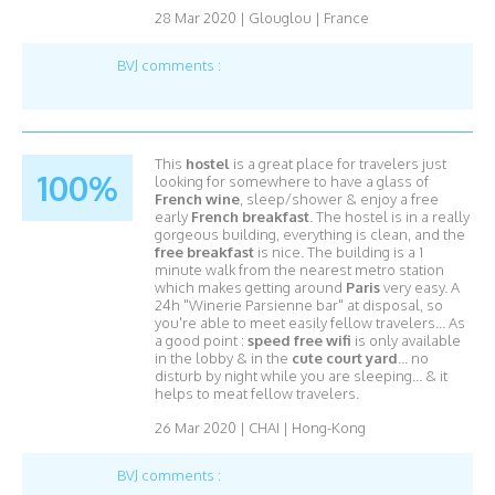
28 Mar 2020
|
Glouglou
|
France
BVJ comments :
This
hostel
is a great place for travelers just
100%
looking for somewhere to have a glass of
French wine
, sleep/shower & enjoy a free
early
French breakfast
. The hostel is in a really
gorgeous building, everything is clean, and the
free breakfast
is nice. The building is a 1
minute walk from the nearest metro station
which makes getting around
Paris
very easy. A
24h "Winerie Parsienne bar" at disposal, so
you're able to meet easily fellow travelers... As
a good point :
speed free wifi
is only available
in the lobby & in the
cute court yard
... no
disturb by night while you are sleeping... & it
helps to meat fellow travelers.
26 Mar 2020
|
CHAI
|
Hong-Kong
BVJ comments :