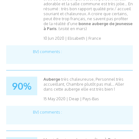
adorable et la salle commune est très jolie... En
résumé : très bon rapport qualité prix / accueil
souriant et chaleureux. A croire que certains,
peut être trop français, ne savent pas profiter
de la réalité d'une
bonne auberge de jeunesse
à Paris
.
(visité en mars)
10 Jun 2020
|
Elisabeth
|
France
BVJ comments :
Auberge
très chaleureuse,
Personnel très
90%
accueillant,
Chambre plutôt pas mal...
Aller
dans cette auberge elle est très bien !
15 May 2020
|
Deap
|
Pays-Bas
BVJ comments :