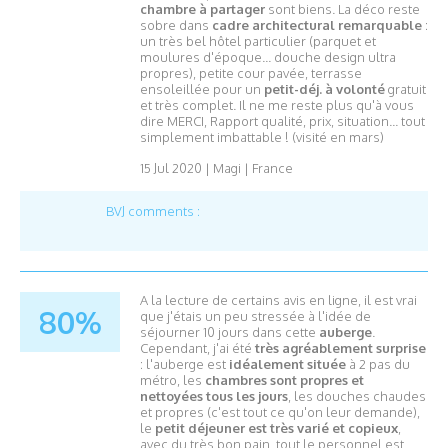
chambre à partager
sont biens. La déco reste
sobre dans
cadre architectural remarquable
:
un très bel hôtel particulier (parquet et
moulures d'époque... douche design ultra
propres), petite cour pavée, terrasse
ensoleillée pour un
petit-déj. à volonté
gratuit
et très complet. Il ne me reste plus qu'à vous
dire MERCI, Rapport qualité, prix, situation... tout
simplement imbattable !
(visité en mars)
15 Jul 2020
|
Magi
|
France
BVJ comments :
A la lecture de certains avis en ligne, il est vrai
80%
que j'étais un peu stressée à l'idée de
séjourner 10 jours dans cette
auberge
.
Cependant, j'ai été
très agréablement surprise
: l'auberge est
idéalement située
à 2 pas du
métro, les
chambres sont propres et
nettoyées tous les jours
, les douches chaudes
et propres (c'est tout ce qu'on leur demande),
le
petit déjeuner est très varié et copieux
,
avec du très bon pain, tout le personnel est