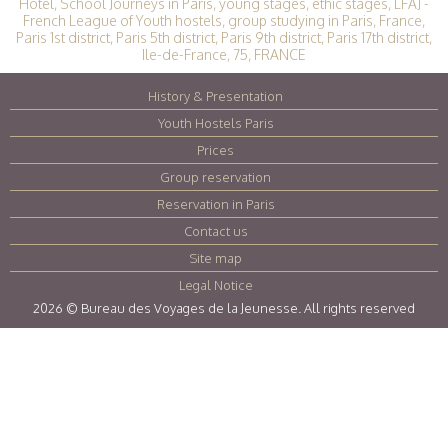
Hotel, School Journeys in Paris, young stages, éthic stages, LFAJ -
French League of Youth hostels, group studying in Paris, France,
Paris 1st district, Paris 5th district, Paris 9th district, Paris 17th district,
Ile-de-France, 75, FRANCE
History & Presentation
|
Youth Hostels Paris
|
Prices
|
Group reservation
|
Reservation in Paris
|
Contact us
|
Site map
|
Legal Notice
|
2026 © Bureau des Voyages de la Jeunesse. All rights reserved