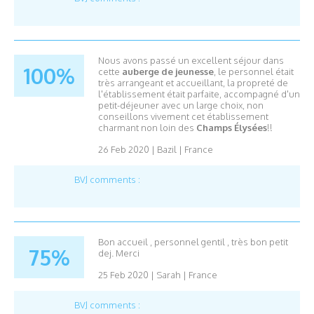
Nous avons passé un excellent séjour dans
100%
cette
auberge de jeunesse
, le personnel était
très arrangeant et accueillant, la propreté de
l'établissement était parfaite, accompagné d'un
petit-déjeuner avec un large choix, non
conseillons vivement cet établissement
charmant non loin des
Champs Élysées
!!
26 Feb 2020
|
Bazil
|
France
BVJ comments :
Bon accueil , personnel gentil , très bon petit
75%
dej. Merci
25 Feb 2020
|
Sarah
|
France
BVJ comments :