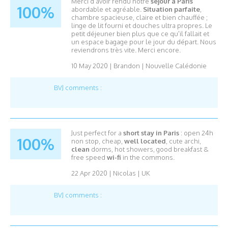
Merci d'avoir rendu notre
séjour à Paris
100%
abordable et agréable.
Situation parfaite
,
chambre spacieuse, claire et bien chauffée ;
linge de lit fourni et douches ultra propres. Le
petit déjeuner bien plus que ce qu'il fallait et
un espace bagage pour le jour du départ. Nous
reviendrons très vite. Merci encore.
10 May 2020
|
Brandon
|
Nouvelle Calédonie
BVJ comments :
Just perfect for a
short stay in Paris
: open 24h
100%
non stop, cheap,
well located
, cute archi,
clean
dorms, hot showers, good breakfast &
free speed
wi-fi
in the commons.
22 Apr 2020
|
Nicolas
|
UK
BVJ comments :