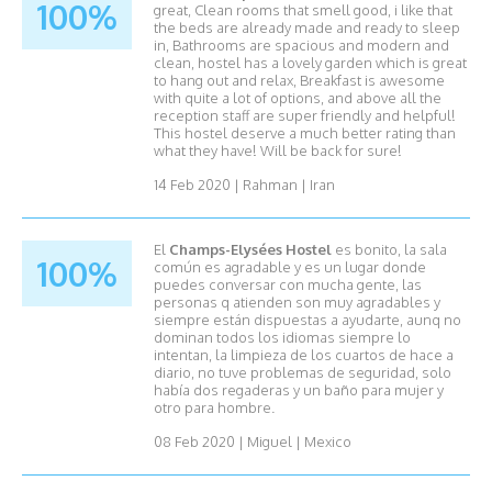
100%
great, Clean rooms that smell good, i like that
the beds are already made and ready to sleep
in, Bathrooms are spacious and modern and
clean, hostel has a lovely garden which is great
to hang out and relax, Breakfast is awesome
with quite a lot of options, and above all the
reception staff are super friendly and helpful!
This hostel deserve a much better rating than
what they have! Will be back for sure!
14 Feb 2020
|
Rahman
|
Iran
El
Champs-Elysées Hostel
es bonito, la sala
100%
común es agradable y es un lugar donde
puedes conversar con mucha gente, las
personas q atienden son muy agradables y
siempre están dispuestas a ayudarte, aunq no
dominan todos los idiomas siempre lo
intentan, la limpieza de los cuartos de hace a
diario, no tuve problemas de seguridad, solo
había dos regaderas y un baño para mujer y
otro para hombre.
08 Feb 2020
|
Miguel
|
Mexico