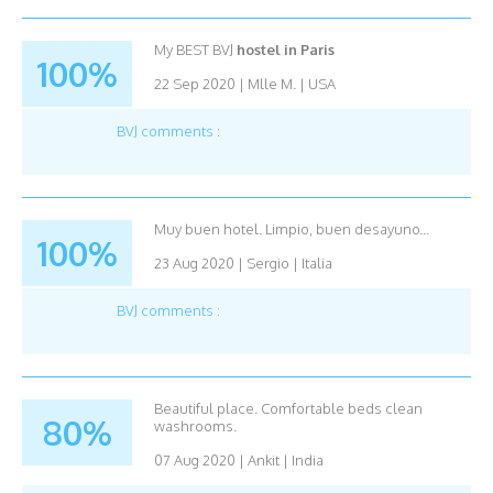
My BEST BVJ
hostel in Paris
100%
22 Sep 2020
|
Mlle M.
|
USA
BVJ comments :
Muy buen hotel. Limpio, buen desayuno...
100%
23 Aug 2020
|
Sergio
|
Italia
BVJ comments :
Beautiful place. Comfortable beds clean
80%
washrooms.
07 Aug 2020
|
Ankit
|
India